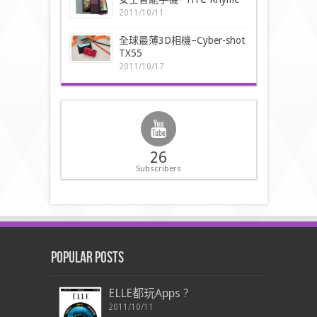
2011/10/11
全球最薄3D相機–Cyber-shot
TX55
2011/10/17
26
Subscribers
Popular Posts
ELLE都玩Apps ?
2011/10/11