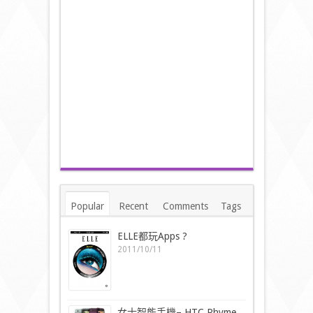
Popular
Recent
Comments
Tags
ELLE都玩Apps ?
2011/10/11
女士智能手機– HTC Rhyme