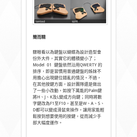
簡而精
驟眼看以為鍵盤以蝴蝶為設計造型會
份外大件，其實它的體積變小了；
Model 01 鍵盤依然沿用QWERTY 的
排序，即是習慣用普通鍵盤的姊妹不
用擔心出現鍵位錯亂的情況。不過，
在其他按鍵方面，設計團隊還是做出
了一些小改動，如按下萬能的Palm鍵
將H、J、K及L變成方向鍵；同時將數
字鍵改為F1至F10，甚至是W、A、S、
D都可以變成滑鼠來操作，讓用家能輕
鬆按到想要使用的按鍵，從而減少手
部大幅度運作。