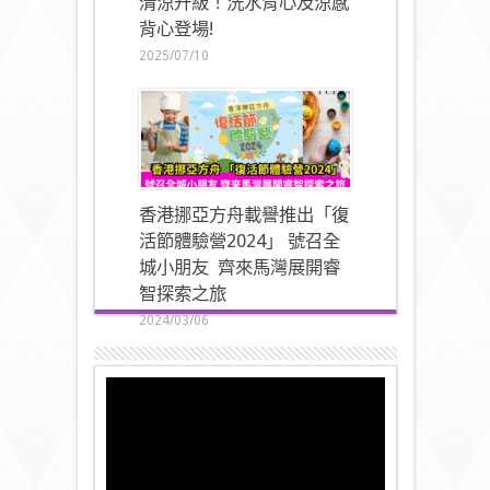
清涼升級！洗水背心及涼感
背心登場!
2025/07/10
香港挪亞方舟載譽推出「復
活節體驗營2024」 號召全
城小朋友 齊來馬灣展開睿
智探索之旅
2024/03/06