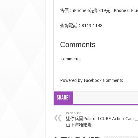
售價：iPhone 6港幣319元 iPhone
查詢電話：8113 1148
Comments
comments
Powered by
Facebook Comments
Share !
Previous:
迷你兵團Polaroid CUBE Action Cam 
山下海唔駛驚