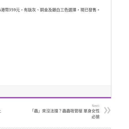
 6 Plus港幣359元，有鈦灰、銅金及銀白三色選擇，現已發售。
Next:
上
「蟲」來沒法擋？蟲蟲吸管槍 單身女性
必搶