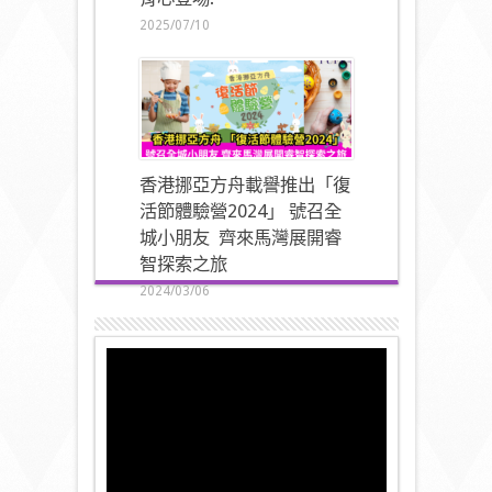
2025/07/10
香港挪亞方舟載譽推出「復
活節體驗營2024」 號召全
城小朋友 齊來馬灣展開睿
智探索之旅
2024/03/06