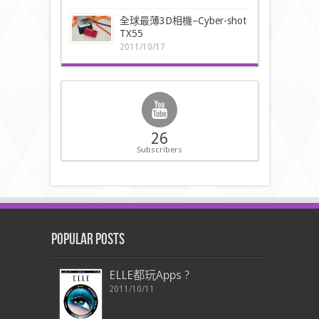
全球最薄3D相機–Cyber-shot
TX55
2011/10/17
26
Subscribers
Popular Posts
ELLE都玩Apps ?
2011/10/11