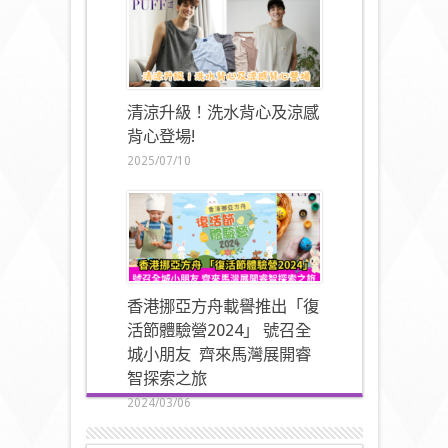
清涼升級！洗水背心及涼感
背心登場!
2025/07/10
香港挪亞方舟載譽推出「復
活節體驗營2024」 號召全
城小朋友 齊來馬灣展開睿
智探索之旅
2024/03/06