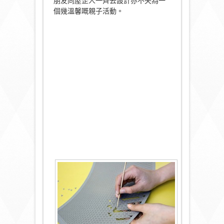
朋友同屋企人一齊去設計亦不失為一
個幾溫馨嘅親子活動。