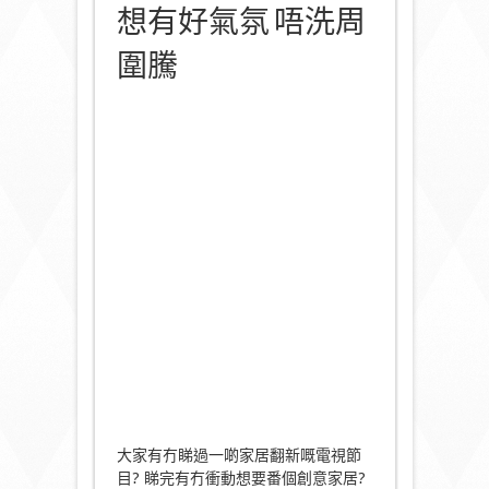
想有好氣氛 唔洗周
圍騰
大家有冇睇過一啲家居翻新嘅電視節
目? 睇完有冇衝動想要番個創意家居?