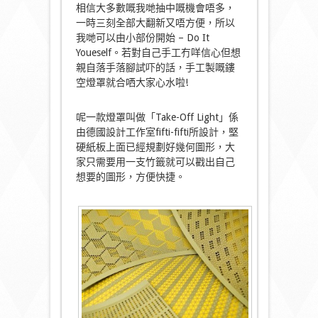
相信大多數嘅我哋抽中嘅機會唔多，
一時三刻全部大翻新又唔方便，所以
我哋可以由小部份開始 – Do It
Youeself。若對自己手工冇咩信心但想
親自落手落腳試吓的話，手工製嘅鏤
空燈罩就合哂大家心水啦!
呢一款燈罩叫做「Take-Off Light」係
由德國設計工作室fifti-fifti所設計，堅
硬紙板上面已經規劃好幾何圖形，大
家只需要用一支竹籤就可以戳出自己
想要的圖形，方便快捷。