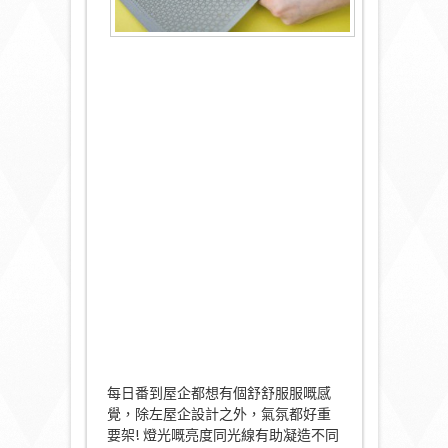
每日番到屋企都想有個舒舒服服嘅感
覺，除左屋企設計之外，氣氛都好重
要架! 燈光嘅亮度同光線有助凝造不同