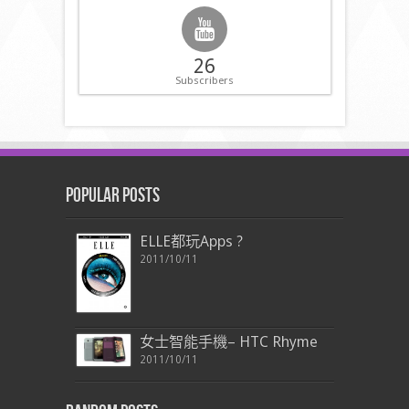
26
Subscribers
Popular Posts
ELLE都玩Apps ?
2011/10/11
女士智能手機– HTC Rhyme
2011/10/11