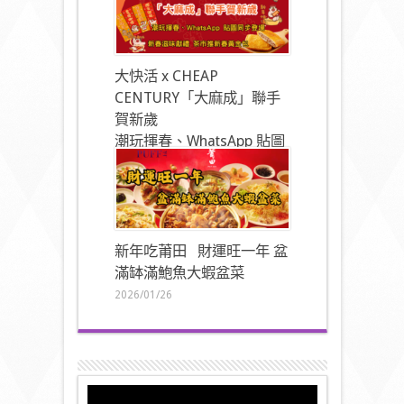
大快活 x CHEAP
CENTURY「大麻成」聯手
賀新歲
潮玩揮春、WhatsApp 貼圖
同步登場
2026/01/27
新年吃莆田 財運旺一年 盆
滿缽滿鮑魚大蝦盆菜
2026/01/26