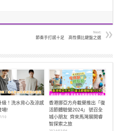
Next:
節奏手打感十足 高性價比鍵盤之選
升級！洗水背心及涼感
香港挪亞方舟載譽推出「復
場!
活節體驗營2024」 號召全
城小朋友 齊來馬灣展開睿
7/10
智探索之旅
2024/03/06