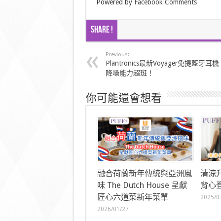
Powered by
Facebook Comments
Share !
Previous:
Plantronics最新Voyager免提藍牙耳機
降噪能力超班！
你可能還會想看
融合荷蘭新年傳統與亞洲風
清涼
味 The Dutch House 呈獻
背心登
匠心六道菜新年菜單
2025/0
2026/01/27