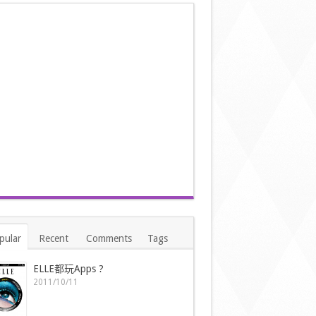
pular
Recent
Comments
Tags
ELLE都玩Apps ?
2011/10/11