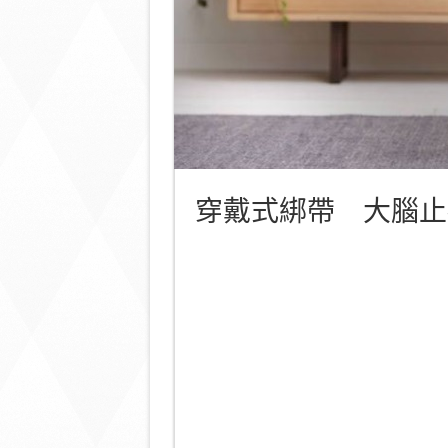
穿戴式綁帶 大腦止