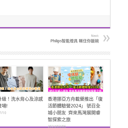
Next:
Philips智能燈具 睇住你飯碗
升級！洗水背心及涼感
香港挪亞方舟載譽推出「復
場!
活節體驗營2024」 號召全
城小朋友 齊來馬灣展開睿
7/10
智探索之旅
2024/03/06