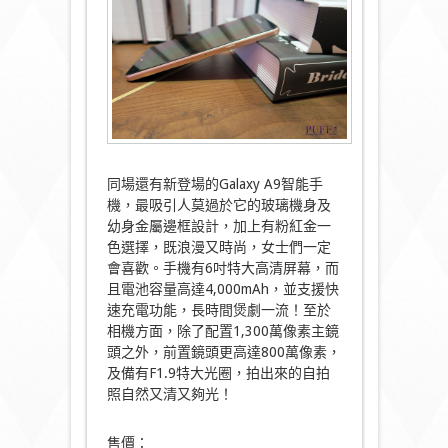
同場還有新登場的Galaxy A9智能手
機，最吸引人莫過於它的玻璃機身及
幼身金屬邊框設計，加上有粉紅金一
色選擇，既浪漫又時尚，女士們一定
會喜歡。手機有6吋特大高清屏幕，而
且電池容量高達4,000mAh，並支援快
速充電功能，長時間煲劇一流！至於
相機方面，除了配置1,300萬像素主鏡
頭之外，前置鏡頭更高達800萬像素，
及備有F1.9特大光圈，拍出來的自拍
照自然又清又夠光！
售價：