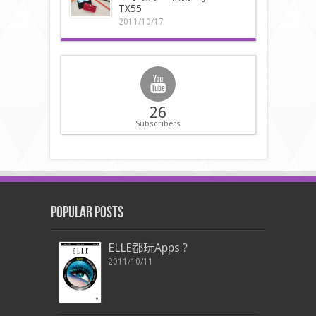
TX55
2011/10/17
26
Subscribers
Popular Posts
ELLE都玩Apps ?
2011/10/11