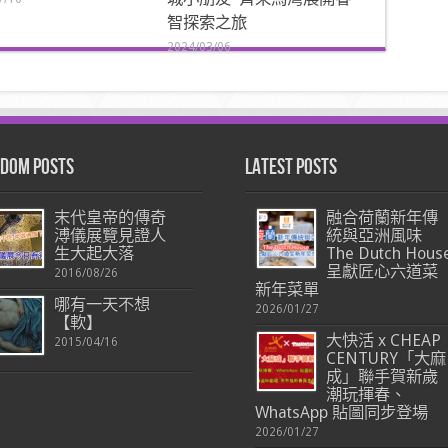
智探索之旅
2024/03/06
dom Posts
Latest Posts
末代皇帝的傳奇
融合荷蘭新年傳
溥儀展覽見證人
統與亞洲風味
生大起大落
The Dutch Hous
呈獻匠心六道菜
2016/08/26
新年菜單
哪有一天不想
2026/01/27
【軟】
大快活 x CHEAP
2015/04/16
CENTURY「大麻
成」聯手賀新歲
潮玩揮春、
WhatsApp 貼圖同步登場
2026/01/27