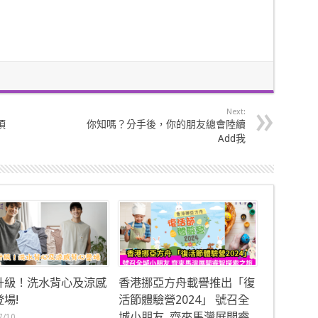
Next:
須
你知嗎？分手後，你的朋友總會陸續
Add我
升級！洗水背心及涼感
香港挪亞方舟載譽推出「復
場!
活節體驗營2024」 號召全
城小朋友 齊來馬灣展開睿
7/10