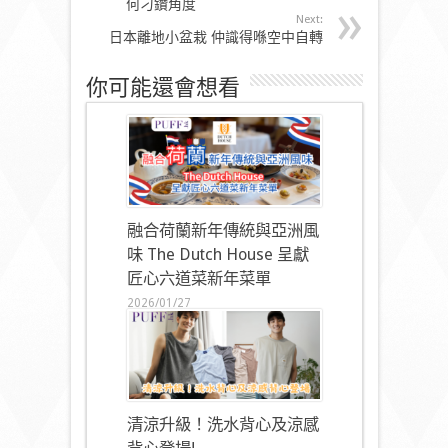
何刁鑽角度
Next:
日本離地小盆栽 仲識得喺空中自轉
你可能還會想看
融合荷蘭新年傳統與亞洲風
味 The Dutch House 呈獻
匠心六道菜新年菜單
2026/01/27
清涼升級！洗水背心及涼感