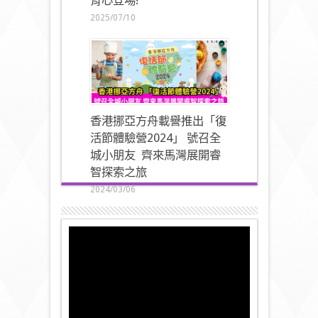
背心登場!
2025/07/10
香港挪亞方舟載譽推出「復
活節體驗營2024」 號召全
城小朋友 齊來馬灣展開睿
智探索之旅
2024/03/06