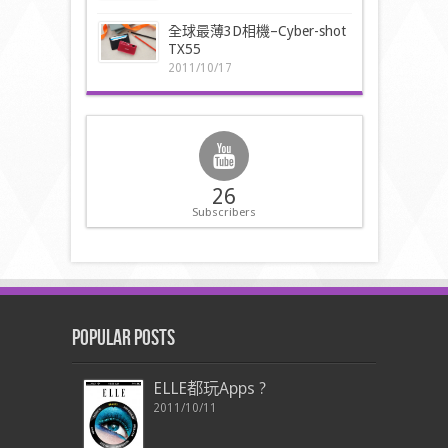
全球最薄3D相機–Cyber-shot
TX55
2011/10/17
26
Subscribers
Popular Posts
ELLE都玩Apps ?
2011/10/11