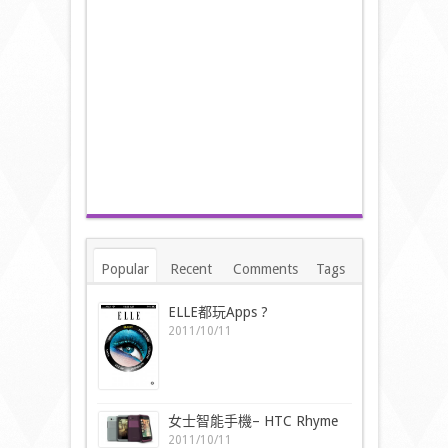
Popular
Recent
Comments
Tags
ELLE都玩Apps ?
2011/10/11
女士智能手機– HTC Rhyme
2011/10/11