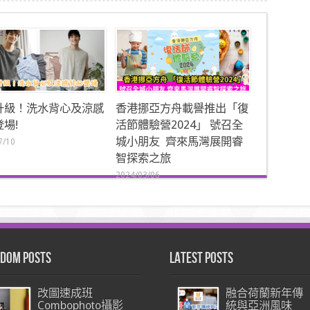
升級！洗水背心及涼感
香港挪亞方舟載譽推出「復
場!
活節體驗營2024」 號召全
城小朋友 齊來馬灣展開睿
7/10
智探索之旅
2024/03/06
dom Posts
Latest Posts
改圖速成班
融合荷蘭新年傳
Combophoto攝影
統與亞洲風味