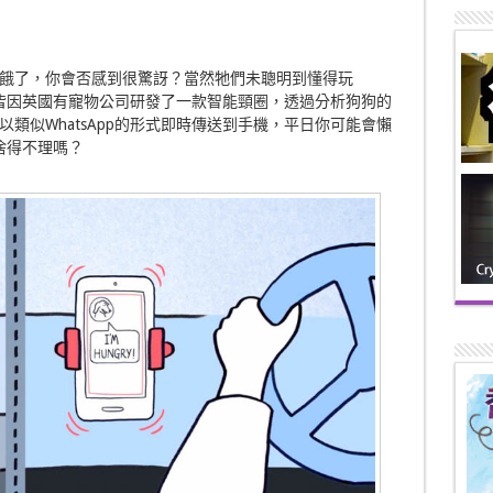
餓了，你會否感到很驚訝？當然牠們未聰明到懂得玩
生！皆因英國有寵物公司研發了一款智能頸圈，透過分析狗狗的
類似WhatsApp的形式即時傳送到手機，平日你可能會懶
又捨得不理嗎？