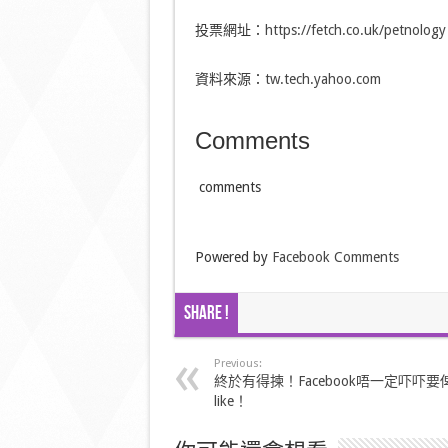
投票網址：
https://fetch.co.uk/petnology
資料來源：
tw.tech.yahoo.com
Comments
comments
Powered by
Facebook Comments
Share !
Previous:
終於有得揀！Facebook唔一定吓吓要
like！