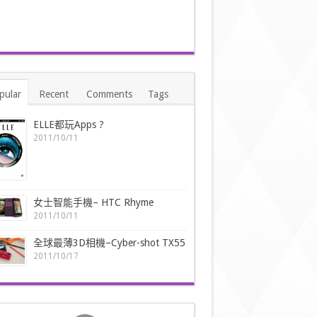
Galaxy
Z Fold4
Galaxy
免費獲
Z Flip4
贈ITFIT
Galaxy
火焰效
S22
果香氛
Ultra |
pular
Recent
Comments
Tags
加濕器
S22+ |
乙個
S22
（價值
ELLE都玩Apps ?
Galaxy
HK$298
2011/10/11
Tab S8
元）。
Ultra l
S8+ l
S8
Galaxy
女士智能手機– HTC Rhyme
Book2
2011/10/11
Pro l
Pro
360
全球最薄3D相機–Cyber-shot TX55
Galaxy
2011/10/17
Watch5
l
Watch5
Pro