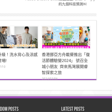
的九個科技預測￼
升級！洗水背心及涼感
香港挪亞方舟載譽推出「復
場!
活節體驗營2024」 號召全
城小朋友 齊來馬灣展開睿
7/10
智探索之旅
2024/03/06
dom Posts
Latest Posts