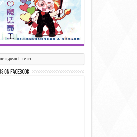
us on Facebook
情人節
禮遇優
惠期：
2023
年
2
月
3
日
至
19
日
購買產
專屬禮
品
遇