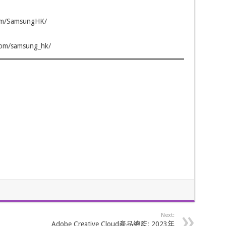
om/SamsungHK/
com/samsung_hk/
Next:
Adobe Creative Cloud產品總監: 2023年