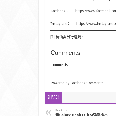
Facebook：
https://www.facebook.c
Instagram：
https://www.instagram.
[1]
精油需另行選購。
Comments
comments
Powered by
Facebook Comments
Share !
Previous:
新
Galaxy Book3 Ultra
強勢推出