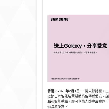
香港，
2023
年
2
月
3
日
－ 情人節將至，
漫節日以智能裝置幫助情侶傳遞愛意。顧客
腦和智能手錶，即可享情人節專屬禮遇，
遞濃濃愛意。