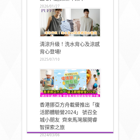
2026/01/27
清涼升級！洗水背心及涼感
背心登場!
2025/07/10
香港挪亞方舟載譽推出「復
活節體驗營2024」 號召全
城小朋友 齊來馬灣展開睿
智探索之旅
2024/03/06