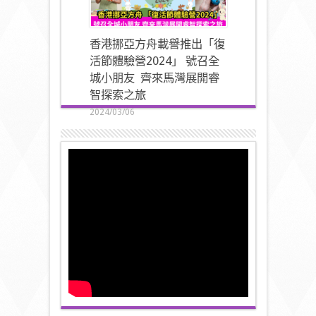
香港挪亞方舟載譽推出「復
活節體驗營2024」 號召全
城小朋友 齊來馬灣展開睿
智探索之旅
2024/03/06