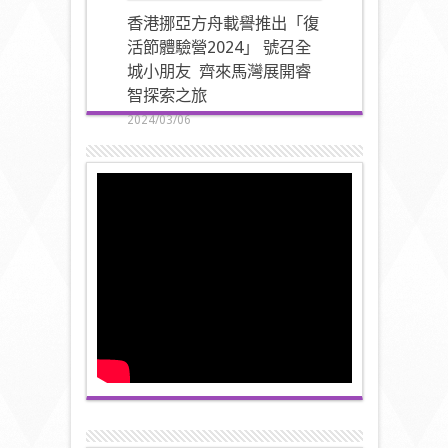
香港挪亞方舟載譽推出「復
活節體驗營2024」 號召全
城小朋友 齊來馬灣展開睿
智探索之旅
2024/03/06