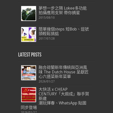
夢想一步之隔 Lokee多功能
拍攝應用支架 帶你摘星
2015/08/10
簡單幾個steps 短Bob、逗號
頭輕鬆搞掂
2017/07/28
Latest Posts
融合荷蘭新年傳統與亞洲風
味 The Dutch House 呈獻匠
心六道菜新年菜單
2026/01/27
大快活 x CHEAP
CENTURY「大麻成」聯手賀
新歲
潮玩揮春、WhatsApp 貼圖
同步登場
2026/01/27