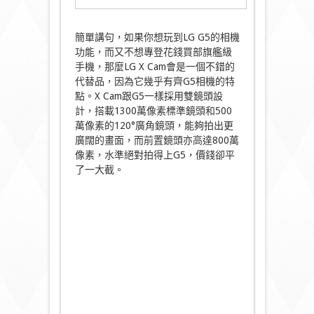
簡單講句，如果你想玩到LG G5的相機
功能，而又不想專登花錢買部旗艦級
手機，那麼LG X Cam會是一個不錯的
代替品，因為它幾乎有齊G5相機的特
點。X Cam跟G5一樣採用雙鏡頭設
計，搭載1300萬像素標準鏡頭和500
萬像素的120°廣角鏡頭，能夠拍出更
廣闊的畫面，而前置鏡頭亦高達800萬
像素，水準絕對拍得上G5，價錢卻平
了一大截。