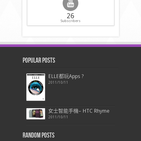
26
Subscribers
Popular Posts
ELLE都玩Apps ?
2011/10/11
女士智能手機– HTC Rhyme
2011/10/11
Random Posts