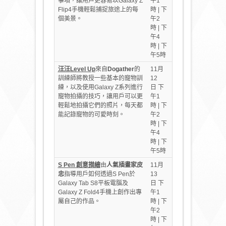
事項，讓用戶更容易以Galaxy Z
午1
Flip4手機輕鬆捕捉旅途上的每
時 | 下
個美景。
午2
時 | 下
午4
時 | 下
午5時
汪汪
Level Up
來自
Dogather
的
11月
訓練師將教授一些基本的寵物訓
12
練，以及使用Galaxy Z系列進行
日 下
寵物拍攝的技巧，讓用戶可以更
午1
輕鬆地拍攝它們的照片，每天都
時 | 下
能記錄寵物的可愛時刻。
午2
時 | 下
午4
時 | 下
午5時
S Pen
創意描繪
由
人氣插畫家皮
11月
忠
指導用戶如何透過S Pen於
13
Galaxy Tab S8平板電腦及
日 下
Galaxy Z Fold4手機上創作出專
午1
屬自己的作品。
時 | 下
午2
時 | 下