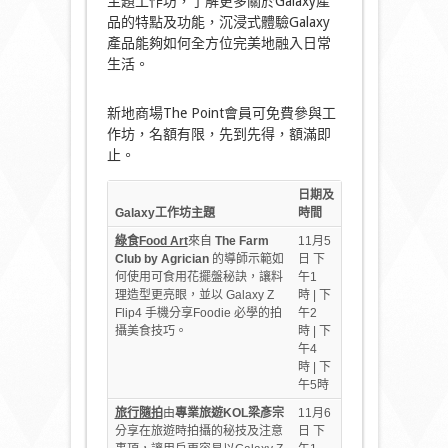
主題工作坊，了解更多關於Galaxy產
品的特點及功能，沉浸式體驗Galaxy
產品能夠如何全方位完美地融入日常
生活。
新地商場The Point會員可免費參與工
作坊，名額有限，先到先得，額滿即
止。
日期及
Galaxy
工作坊主題
時間
綠食
Food Art
來自
The Farm
11月5
Club by Agrician
的導師示範如
日 下
何使用可食用花擺盤秘訣，讓料
午1
理造型更亮眼，並以 Galaxy Z
時 | 下
Flip4 手機分享Foodie 必學的拍
午2
攝美食技巧。
時 | 下
午4
時 | 下
午5時
旅行隨拍
由
專業旅遊
KOL
梁彥宗
11月6
分享在旅遊時拍攝的秘技及注意
日 下