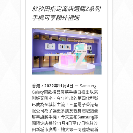
於沙田指定商店選購Z系列
手機可享額外禮遇
香港，
2022
年
11
月
4
日
－
Samsung
Galaxy兩款摺疊屏幕手機自推出以來
叫好又叫座，今年推出的第四代型號
已成為全城新主流！三星電子香港有
限公司為了讓更多朋友親身體驗摺疊
屏幕旗艦手機，今天宣布Samsung
期
間限定店
將於11月4日至17日進駐沙
田新城市廣場，讓大眾一同體驗最新