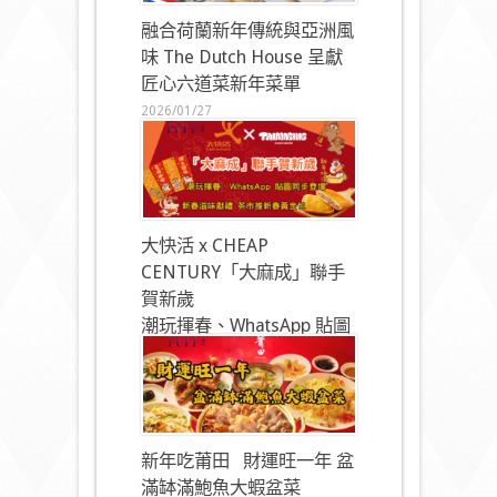
融合荷蘭新年傳統與亞洲風
味 The Dutch House 呈獻
匠心六道菜新年菜單
2026/01/27
大快活 x CHEAP
CENTURY「大麻成」聯手
賀新歲
潮玩揮春、WhatsApp 貼圖
同步登場
2026/01/27
新年吃莆田 財運旺一年 盆
滿缽滿鮑魚大蝦盆菜