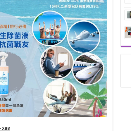
、
XBB