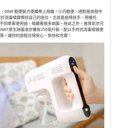
生。60ml 輕便裝方便攜帶上飛機，小巧輕便，絕對是旅程中
可用於消毒噴霧擦拭自己的座位，尤其是座椅扶手、用餐托
不同乘客使用過，暗藏著很多病菌。除此之外，進食前亦可
oNAT原生除菌液亦備有250亳升裝，配以手持式消毒噴槍使
落。讓你的旅程住得安心、愉快和充實！