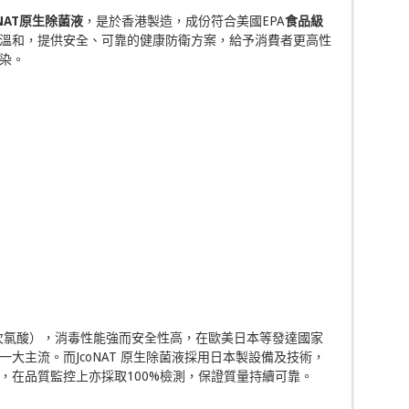
NAT
原生除菌液
，是於香港製造，成份符合美國EPA
食品級
溫和，提供安全、可靠的健康防衛方案，給予消費者更高性
污染。
l（次氯酸），消毒性能強而安全性高，在歐美日本等發達國家
大主流。而JcoNAT 原生除菌液採用日本製設備及技術，
，在品質監控上亦採取100%檢測，保證質量持續可靠。