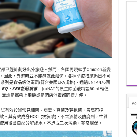
已經計劃好出外旅遊。然而，各國再現棘手Omicron新變
波疫情。因此，外遊時並不能夠就此鬆懈，各種防疫措施仍然不可
系列是食品级消毒劑(符合美國EPA規格)，通過EN14476國
 BQ
、
XBB
新冠病毒
。JcoNAT的原生除菌液特設60ml 輕便
容量，無論是攜帶上飛機或是酒店消毒都同樣方便。
Po
測試有效殺滅常見細菌、病毒、真菌及芽孢菌，最高可達
有效。其有效成分HOCl (次氯酸)，不含酒精及防腐劑，性質
使用後會自然分解成水，不造成二次污染，非常環保。