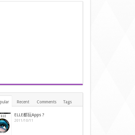
pular
Recent
Comments
Tags
ELLE都玩Apps ?
2011/10/11