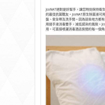
JcoNAT絕對是好幫手，讓您時刻保持衛
的最佳抗菌戰友。JcoNAT原生除菌液
盤、安全帶
及
洗手間。因為這些地方都有
用搓手液消毒雙手，減低感染的風險。Jc
用，可直接噴灑消毒酒店房間的每一個角