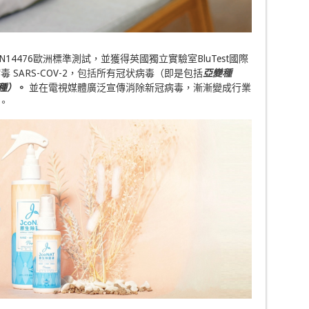
EN14476歐洲標準測試，並獲得英國獨立實驗室BluTest國際
ARS-COV-2，
包括
所有冠状病毒（即是包括
亞
變種
種
）
。
並在電視媒體廣泛宣傳消除新冠病毒，漸漸變成行業
。