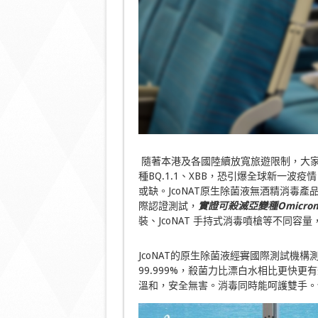
隨著本港及各國陸續放寬旅遊限制，大家都
種BQ.1.1、XBB，恐引爆全球新一
或缺。JcoNAT原生除菌液無酒精消毒產品
際認證測試，
實證可殺滅亞變種
Omicron
裝、JcoNAT 手持式消毒噴槍等不同
JcoNAT的原生除菌液經
實
國際測試機構
99.999%，殺菌力比漂白水相比更快更
溫和，安全無害。消毒同時能呵護雙手。