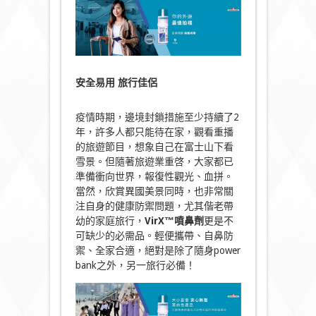
安全易用
旅行佳侶
疫情時期，邊境封鎖措施至少持續了2
年，許多人都只能待在家，觀看重播
的旅遊節目，想象自己在富士山下看
雪景。但隨著旅遊業重啓，大家都已
準備衝向世界，報復性觀光、血拼。
當然，欣賞異國美景同時，也非常關
注自身的健康防禦問題，尤其偕老帶
幼的家庭旅行，
VirX™噴鼻劑
更是不
可缺少的必需品。輕便攜帶、自鼻防
禦、全家合適，絕對是除了隨身power
bank之外，另一旅行必備！