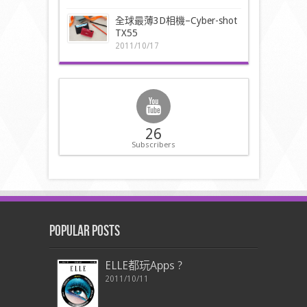
全球最薄3D相機–Cyber-shot
TX55
2011/10/17
26
Subscribers
Popular Posts
ELLE都玩Apps ?
2011/10/11