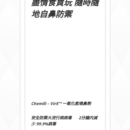
盡情食買玩
隨時隨
地自鼻防禦
Chemill – VirX™
一氧化氮噴鼻劑
安全防禦大流行病病毒 2分鐘内減
少 99.9%病毒