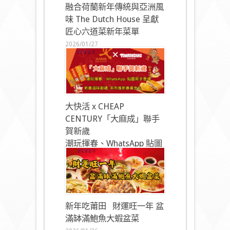
融合荷蘭新年傳統與亞洲風
味 The Dutch House 呈獻
匠心六道菜新年菜單
2026/01/27
大快活 x CHEAP
CENTURY「大麻成」聯手
賀新歲
潮玩揮春、WhatsApp 貼圖
同步登場
2026/01/27
新年吃莆田 財運旺一年 盆
滿缽滿鮑魚大蝦盆菜