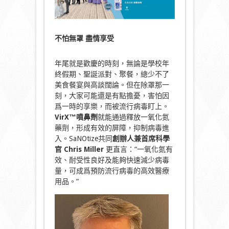
不怕無罩
盡情享受
年尾就是歡慶的時刻，無論是學校年
終假期、聖誕派對、聚餐，總少不了
美食餐宴與高談闊論。但在除罩那一
刻，大家可能還是有點擔憂，害怕因
爲一時的享樂，而被流行病毒盯上。
VirX™噴鼻劑
就能通過釋放一氧化氮
藥劑，形成有效的屏障，抑制病毒進
入。SaNOtize共同
創辦人兼首席科學
官 Chris Miller
更直言：“一氧化氮有
效、耐受性良好及能夠快速減少病毒
量，可成爲預防流行病毒的高效醫療
用品。”