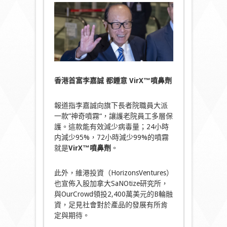
香港首富李嘉誠
都鍾意
VirX™
噴鼻劑
報道指李嘉誠向旗下長者院職員大派
一款”神奇噴霧“，讓護老院員工多層保
護。這款能有效減少病毒量；24小時
内減少95%，72小時減少99%的噴霧
就是
VirX™
噴鼻劑
。
此外，維港投資（HorizonsVentures）
也宣佈入股加拿大SaNOtize研究所，
與OurCrowd領投2,400萬美元的B輪融
資，足見社會對於產品的發展有所肯
定與期待。