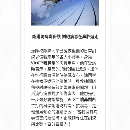
認證防病毒保護
謝絕病毒在鼻腔
遊走
泳隊校隊陳同學已經恢復他的日常訓
練以備戰來年的各大小賽事，身爲
VirX™噴鼻劑
的忠實用戶，他在受訪
時表示，產品的3階段臨床認證，讓他
在進行體育活動時倍感安心。陳同學
在準備重返泳池訓練時，與教練團隊
積極討論過有效防禦病毒的問題，因
爲流行病毒對肺部傷害大，他想先行
一步做好防護措施。
VirX™噴鼻劑
所
主打的科學認證防病毒、抗病毒，是
他最爲傾心的選購原因。”當我沒有病
毒侵害的煩惱時，更能夠專注在訓練
與比賽，百分百投入！“