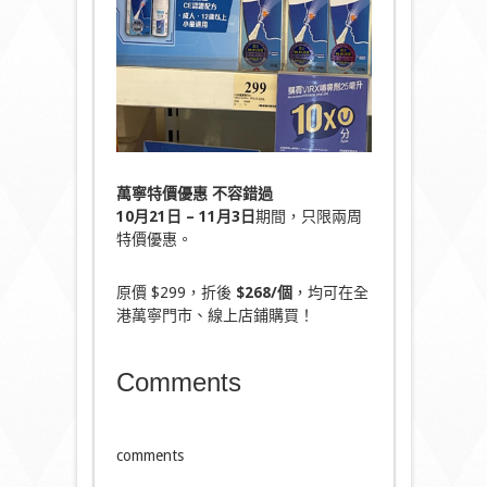
萬寧特價優惠
不容錯過
10
月
21
日
– 11
月
3
日
期間，只限兩周
特價優惠。
原價 $299，折後
$268/
個
，均可在全
港萬寧門市、線上店鋪購買！
Comments
comments