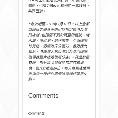
如何，也有7-Eleven和他們一起經歷，
共同面對。
*有效期至2019年7月10日。以上全部
或部份之優惠不適用於指定香港及澳
門店舖 (包括但不限於瑪嘉烈醫院、淺
水灣、迪欣湖、昂坪市集、亞洲國際
博覽館、港鐵海洋公園站、香港西九
龍站、港珠澳大橋香港站及澳門國際
機場客運大樓離境層分店) 。貨品數量
有限，部分貨品只限於指定店舖提
供，售/送/換完即止。每人每張成績單
限換領一杯迷你思樂冰或細杯裝自由
斟。
Comments
comments