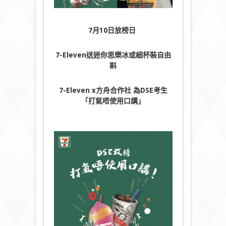
7
月10日
放榜日
7-Eleven
送迷你思樂冰或細杯裝自由
斟
7-Eleven x
方舟合作社 為
DSE
考生
「
打氣唔使用口講
」