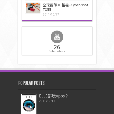
全球最薄3D相機–Cyber-shot
TX55
2011/10/17
26
Subscribers
Popular Posts
ELLE都玩Apps ?
2011/10/11