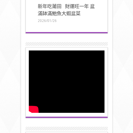
新年吃莆田 財運旺一年 盆
滿缽滿鮑魚大蝦盆菜
2026/01/26