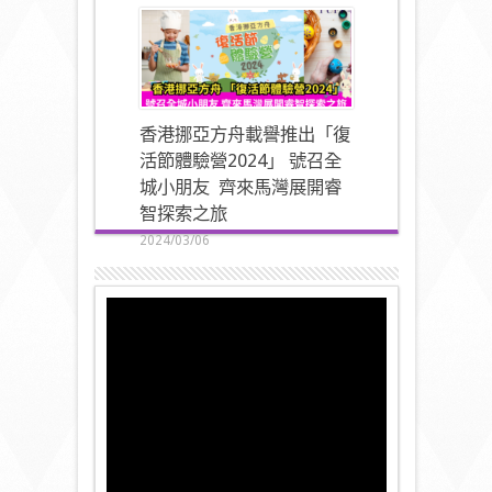
香港挪亞方舟載譽推出「復
活節體驗營2024」 號召全
城小朋友 齊來馬灣展開睿
智探索之旅
2024/03/06