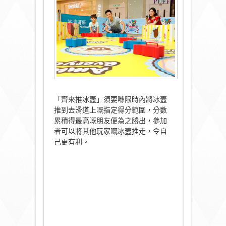
「齊來推冰壼」須要喺限時內將冰壼
推到去滑道上嘅指定得分範圍，分數
累積得最高嘅朋友便為之勝出，參加
者可以將其他玩家嘅冰壼推走，令自
己更有利。