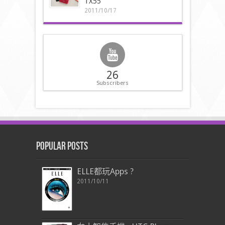
TX55
2011/10/17
26
Subscribers
Popular Posts
ELLE都玩Apps ?
2011/10/11