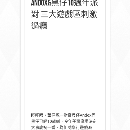
Andox&黑仔10週年派
對 三大遊戲區刺激
過癮
眨吓眼，華仔嘅一對寶貝仔Andox同
黑仔已經10歲喇，今年荃灣廣場決定
大事慶祝一番，為佢哋舉行遊戲派