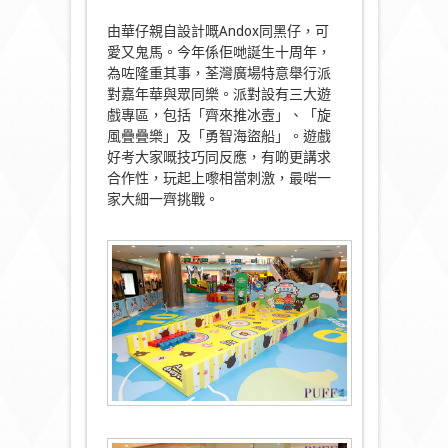
由華仔親自設計嘅Andox同黑仔，可
愛又鬼馬。今年係佢哋誕生十周年，
為咗隆重其事，荃灣廣場特意舉行派
對嘉年華與眾同樂。派對設有三大遊
戲專區，包括「齊來推冰壼」、「旋
風疊疊樂」及「勇智海盜船」。遊戲
好考大家嘅技巧同反應，有啲更講求
合作性，玩起上嚟相當刺激，最啱一
家大細一齊挑戰。