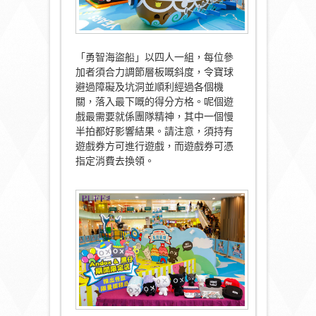
「勇智海盜船」以四人一組，每位參
加者須合力調節層板嘅斜度，令寶球
避過障礙及坑洞並順利經過各個機
關，落入最下嘅的得分方格。呢個遊
戲最需要就係團隊精神，其中一個慢
半拍都好影響結果。請注意，須持有
遊戲券方可進行遊戲，而遊戲券可憑
指定消費去換領。