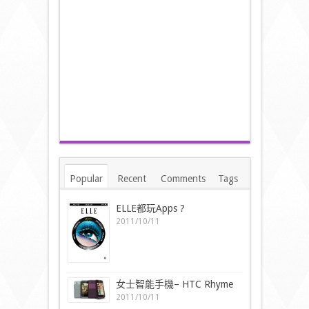
Popular
Recent
Comments
Tags
ELLE都玩Apps ?
2011/10/11
女士智能手機– HTC Rhyme
2011/10/11