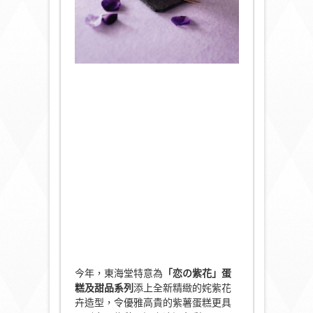
今年，東海堂特意為
「恋の紫花」蛋
糕及甜品系列
添上全新精緻的姹紫花
卉造型，令優雅高貴的紫薯蛋糕更具