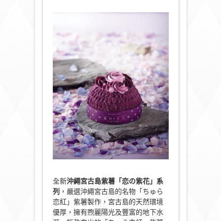
全新
沖繩宮古島紫薯「
恋
の紫花」系
列
，嚴選沖繩宮古島的名物「ちゅら
恋紅」紫薯製作，宮古島的天然環境
優厚，擁有煦麗陽光及豐富的地下水