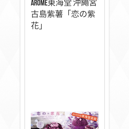
arome東海堂 沖繩宮
古島紫薯「恋の紫
花」