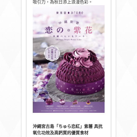
吸引力，為秋日添上浪漫色彩。
沖繩宮古島「ちゅら恋紅」紫薯 具抗
氧化功效及高鈣質的優質食材