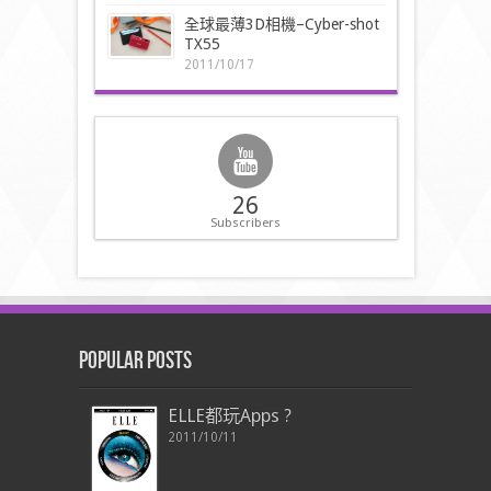
全球最薄3D相機–Cyber-shot
TX55
2011/10/17
26
Subscribers
Popular Posts
ELLE都玩Apps ?
2011/10/11