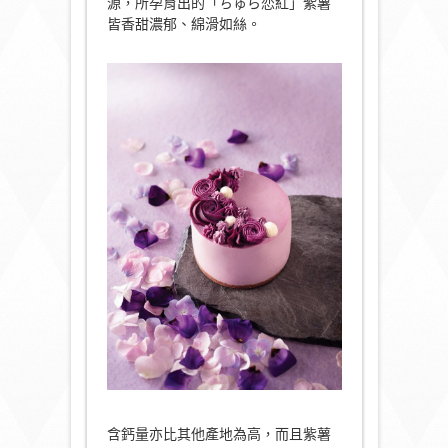
源，所孕育出的「ちゅら恋紅」紫薯
皆香甜濃郁、綿滑如絲。
含鈣量亦比其他產地為高，而且紫薯