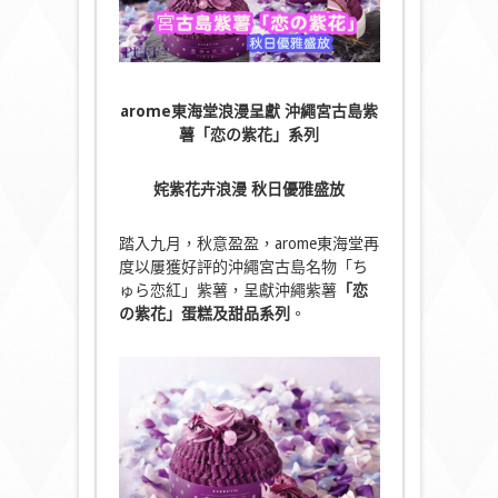
arome
東海堂浪漫呈獻
沖繩宮古島紫
薯「恋の紫花」系列
姹紫花卉浪漫
秋日優雅盛放
踏入九月，秋意盈盈，arome東海堂再
度以屢獲好評的沖繩宮古島名物「ち
ゅら恋紅」紫薯，呈獻沖繩紫薯
「
恋
の紫花
」蛋糕及甜品系列
。