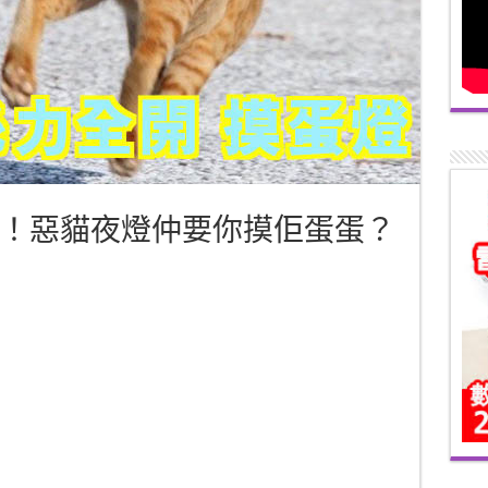
！惡貓夜燈仲要你摸佢蛋蛋？