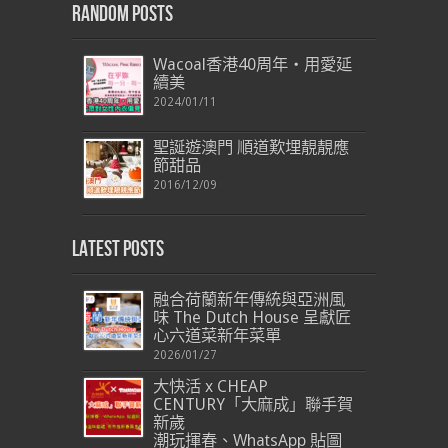
Random Posts
Wacoal香港40周年‧用愛延
續美
2024/01/11
聖誕遊澳門 順道歎埋靚靚應
節甜品
2016/12/09
Latest Posts
融合荷蘭新年傳統與亞洲風
味 The Dutch House 呈獻匠
心六道菜新年菜單
2026/01/27
大快活 x CHEAP
CENTURY「大麻成」聯手賀
新歲
潮玩揮春、WhatsApp 貼圖