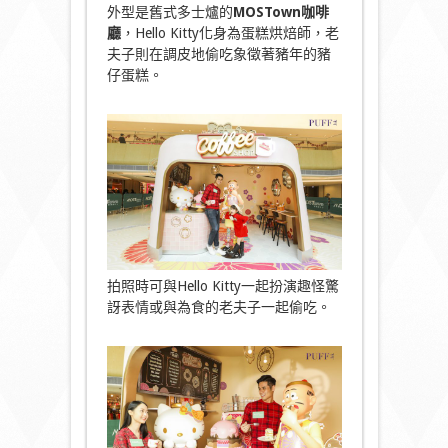
外型是舊式多士爐的
MOSTown咖啡
廳
，Hello Kitty化身為蛋糕烘焙師，老
夫子則在調皮地偷吃象徵著豬年的豬
仔蛋糕。
拍照時可與Hello Kitty一起扮演趣怪驚
訝表情或與為食的老夫子一起偷吃。