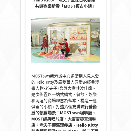
共遊歡樂新春「
MOST
復古小鎮」
MOSTown新港城中心邀請到人見人愛
的Hello Kitty及廣受華人喜愛的經典漫
畫人物-老夫子?臨與大家共渡佳節。
是次佈置以一站式購物、餐飲、娛樂
和消遣的商場理念為藍本，構造一應
俱全的小鎮，
打造六個充滿流行藝術
感的懷舊場景：
MOSTown咖啡廳、
MOST經典唱片店、大吉吉蔘茸海味
店、老夫子懷舊理髮店、Hello Kitty