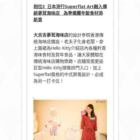
相位
3 日本流行Superflat Art融入傳
統蔘茸海味店 為準備團年飯食材添
新意
大吉吉蔘茸海味店
的設計參照香港傳
統海味店擺設，老夫子化身老闆，穿
上圍裙為Hello Kitty介紹店內各種矜貴
海味食材及賀年食品，讓大家體驗在
傳統海味店購物樂趣。店舖背面更設
巨型Hello Kitty頭像拱門入口，加上
Superflat風格的中式屏風設計，必成
為另一打卡位！