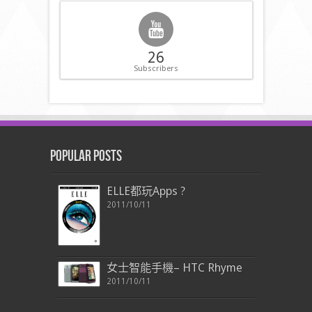
26
Subscribers
Popular Posts
ELLE都玩Apps ?
2011/10/11
女士智能手機– HTC Rhyme
2011/10/11