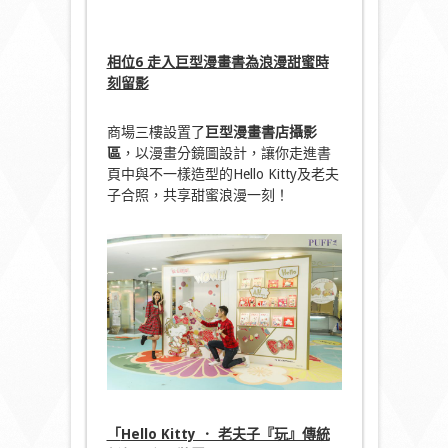
相位
6 走入巨型漫畫書為浪漫甜蜜時
刻留影
商場三樓設置了
巨型漫畫書店攝影
區
，以漫畫分鏡圖設計，讓你走進書
頁中與不一樣造型的Hello Kitty及老夫
子合照，共享甜蜜浪漫一刻！
「
Hello Kitty ． 老夫子『玩』傳統