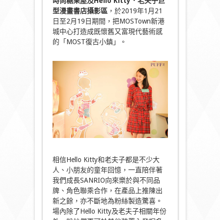
時尚
糖果屋及
Hello Kitty．老夫子巨
型漫畫書店攝影區
，於2019年1月21
日至2月19日期間，把MOSTown新港
城中心打造成既懷舊又富現代藝術感
的「MOST復古小鎮」。
相信Hello Kitty和老夫子都是不少大
人、小朋友的童年回憶，一直陪伴著
我們成長SANRIO向來樂於與不同品
牌、角色聯乘合作，在產品上推陳出
新之餘，亦不斷地為粉絲製造驚喜。
場內除了Hello Kitty及老夫子相關年份