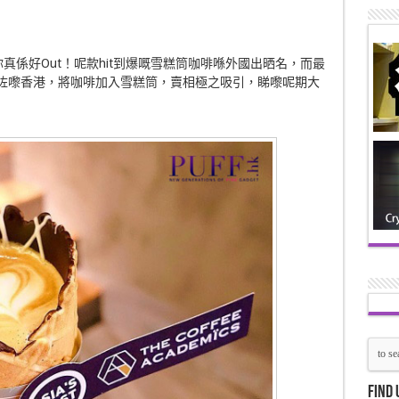
ne，咁你真係好Out！呢款hit到爆嘅雪糕筒咖啡喺外國出晒名，而最
mics引入咗嚟香港，將咖啡加入雪糕筒，賣相極之吸引，睇嚟呢期大
Find 