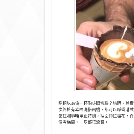
睇相以為係一杯融咗嘅雪糕？錯晒，其實佢係外國
次終於有幸唔洗搭飛機，都可以喺香港試到，不過
裝住咖啡唔單止特別，裡面仲拉埋花，真
個雪糕筒，一啲都唔浪費。