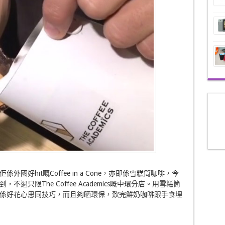
好hit嘅Coffee in a Cone，亦即係雪糕筒咖啡，今
只限The Coffee Academics嘅中環分店。用雪糕筒
係好花心思同技巧，而且夠晒環保，歎完鮮奶咖啡跟手食埋