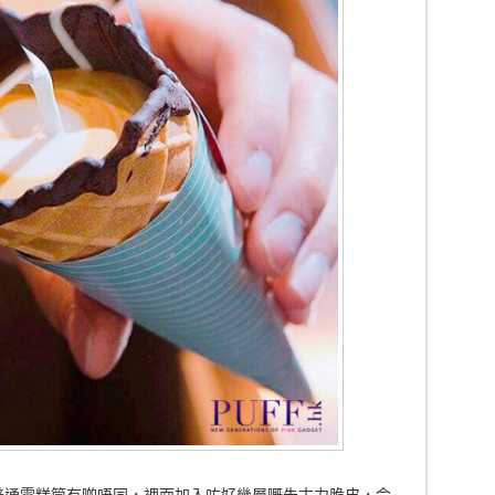
嘅雪糕筒同普通雪糕筒有啲唔同，裡面加入咗好幾層嘅朱古力脆皮，令