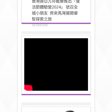
香港挪亞方舟載譽推出「復
活節體驗營2024」 號召全
城小朋友 齊來馬灣展開睿
智探索之旅
2024/03/06