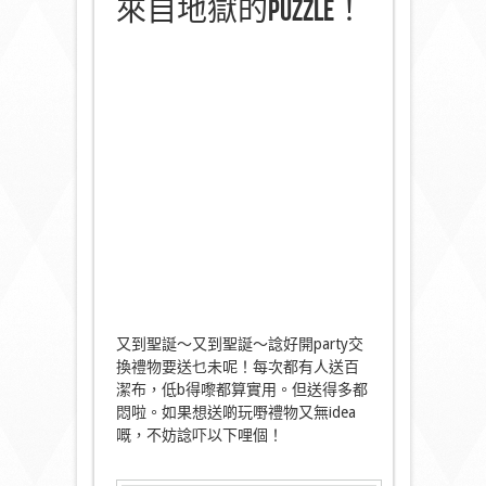
來自地獄的puzzle！
又到聖誕～又到聖誕～諗好開party交
換禮物要送乜未呢！每次都有人送百
潔布，低b得嚟都算實用。但送得多都
悶啦。如果想送啲玩嘢禮物又無idea
嘅，不妨諗吓以下哩個！