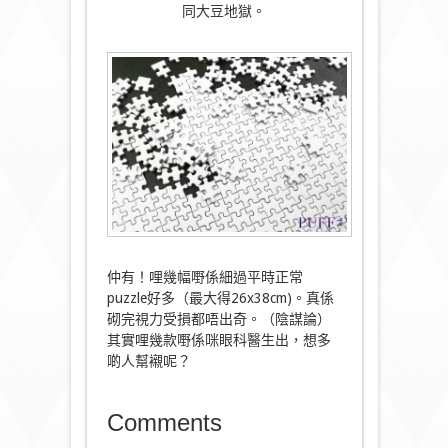
同大豆地獄。
仲有！哩幾幅嘢係細過平時正常
puzzle好多（最大得26x38cm)。真係
砌完視力受損都唔出奇。（陰謀論）
其實哩幾款嘢係咪眼科醫生出，想多
啲人幫襯呢？
Comments