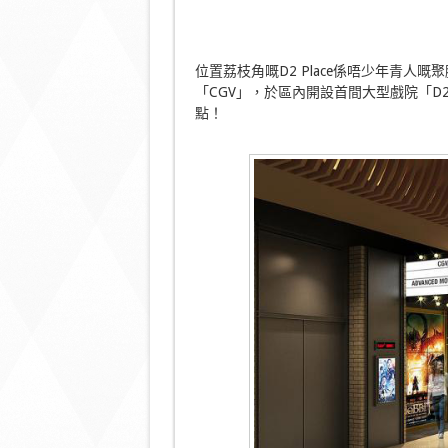
位置荔枝角嘅D2 Place係唔少年青
「CGV」，於區內開設首間大型戲院「D2 P
點！