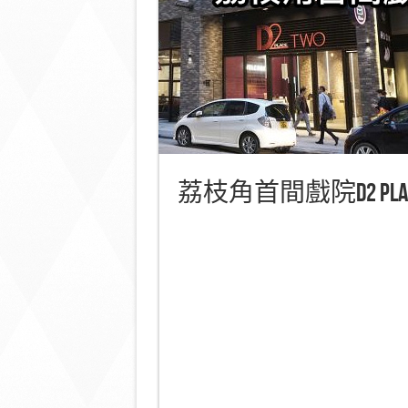
荔枝角首間戲院D2 Plac