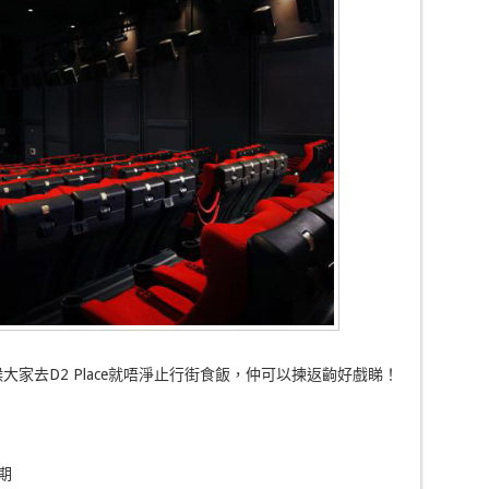
大家去D2 Place就唔淨止行街食飯，仲可以揀返齣好戲睇！
期