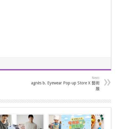
Next:
agnès b. Eyewear Pop-up Store X 藝術
展