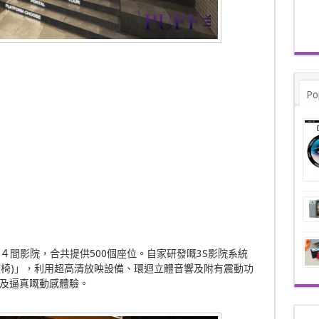
Po
院設有４間影院，合共提供500個座位。自家研發嘅3S影院系統
、Seat (座椅)」，利用超高清放映設備、環迴立體音響及附有震動功
及逼真嘅動感體驗。