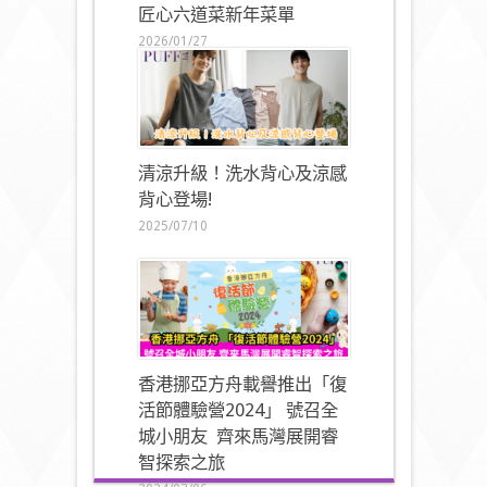
匠心六道菜新年菜單
2026/01/27
清涼升級！洗水背心及涼感
背心登場!
2025/07/10
香港挪亞方舟載譽推出「復
活節體驗營2024」 號召全
城小朋友 齊來馬灣展開睿
智探索之旅