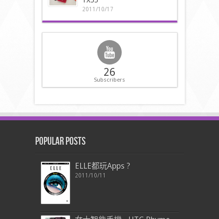
2011/10/17
26
Subscribers
Popular Posts
ELLE都玩Apps ?
2011/10/11