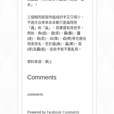
水」！
三個相同部首所組成的字又只得少，
不過大台來來去去都只是識得用
「鑫」和「淼」，其實還有其他字，
例如：犇(斌)、毳(翠)、馫(馨)、龘
(達)、叒(若)、芔(偉)、猋(標)等也適合
用來改名，至於贔(鼻)、畾(累)、掱
(爬)及麤(粗)，這些字就不要亂用。
資料來源：網上
Comments
comments
Powered by
Facebook Comments