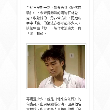
至於再早期一點，就要數到《絕代商
驕》中，佘詩曼飾演的購物狂林淼
淼，收數妹的一角非常凸出，而她名
字中「淼」的讀法亦都考起不少人，
這個字讀「秒」，解作水流廣大，與
「渺」相通。
再講遠少少，就是《他來自江湖》的
何鑫淼，由周星馳所扮演，因為個名
太難讀，所以很多人直接叫他做「金