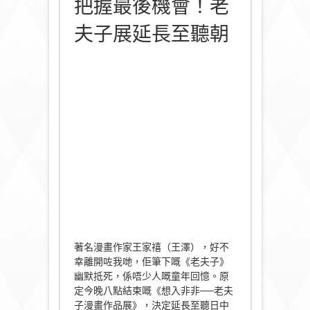
把握最後機會！老
夫子展延長至聽朝
著名漫畫作家王家禧（王澤），好不
幸離開咗我哋，佢筆下嘅《老夫子》
幽默抵死，係唔少人嘅童年回憶。原
定今晚八點結束嘅《想入非非──老夫
子漫畫作品展》，決定延長至聽日中