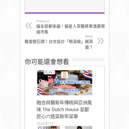
Previous:
貓全部都係貓！貓星人突襲將軍澳廣場
搞市集
Next:
雞蛋變石頭！台女設計「眼淚槍」撼高
牆？
你可能還會想看
融合荷蘭新年傳統與亞洲風
味 The Dutch House 呈獻
匠心六道菜新年菜單
2026/01/27