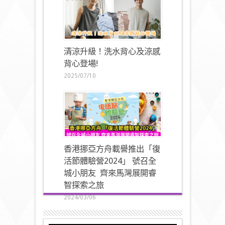
清涼升級！洗水背心及涼感
背心登場!
2025/07/10
香港挪亞方舟載譽推出「復
活節體驗營2024」 號召全
城小朋友 齊來馬灣展開睿
智探索之旅
2024/03/06