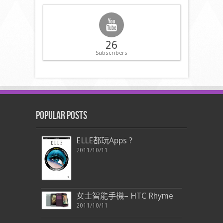
26
Subscribers
Popular Posts
ELLE都玩Apps ?
2011/10/11
女士智能手機– HTC Rhyme
2011/10/11