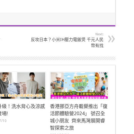
Next:
估
反攻日本？小米IH壓力電飯煲 千元人民
幣有找
升級！洗水背心及涼感
香港挪亞方舟載譽推出「復
場!
活節體驗營2024」 號召全
城小朋友 齊來馬灣展開睿
7/10
智探索之旅