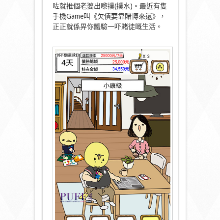
咗就推個老婆出嚟撲(撲水)。最近有隻
手機Game叫《欠債要靠賭博來還》，
正正就係畀你體驗一吓賭徒嘅生活。