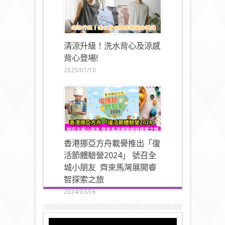
清涼升級！洗水背心及涼感
背心登場!
2025/07/10
香港挪亞方舟載譽推出「復
活節體驗營2024」 號召全
城小朋友 齊來馬灣展開睿
智探索之旅
2024/03/06