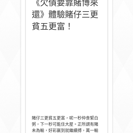
《欠債要靠賭博來
還》體驗賭仔三更
貧五更富！
賭仔三更貧五更富，呢一秒仲食緊白
粥，下一秒可能住大屋。正所謂有賭
未為輸，好彩嬴到就繼續搏，萬一輸