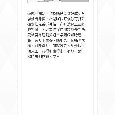
遊戲一開始，作為賭仔嘅你好成功咁
爭落周身債，不過呢個時候你冇打算
搵安信兄弟拆掂佢，亦冇諗過正正經
經打份工，因為你深信啲錢喺邊到唔
見就要喺邊到搵返。唔賭唔知時運
高，有時手氣好，賭場馬、玩鋪老虎
機、買吓獎券，咁就袋走人哋幾個月
嘅人工，買得多嬴得多，盡地一鋪，
隨時由細屋搬大屋。