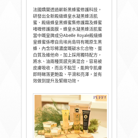
法國嬌蘭透過嶄新黑蜂蜜修護科技，
研發出全新殿級蜂皇水凝黑蜂活肌
蜜、殿級蜂皇黑蜂蜜集修護霜及蜂蜜
啫喱修護面膜。蜂皇水凝黑蜂活肌蜜
當中嘅皇牌成分Abeille Royale殿級蜂
皇蜂蜜係嚟自烏埃尚島特有嘅原生黑
蜂，內含珍稀濃度嘅碳水化合物、蛋
白質及維他命，加上採用獨特配方，
將水、油兩種質感完美混合，容易被
皮膚吸收，而且不黏笠，能夠令肌膚
即時睇落更飽盈、平滑和亮澤，並有
效做到提升及緊緻功效。