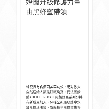
嬌蘭升級修護力量
由黑蜂蜜帶領
蜂蜜具有食療同美容功效，絕對係大
自然送給人類最好嘅瑰寶，而法國嬌
蘭ABEILLE ROYALE殿級蜂皇系列即將
有新成員加入，包括全新殿級蜂皇水
凝黑蜂活肌蜜、殿級蜂皇黑蜂蜜集修