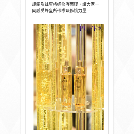
護霜及蜂蜜啫喱修護面膜，讓大家一
同感受蜂皇所帶嚟嘅修護力量。