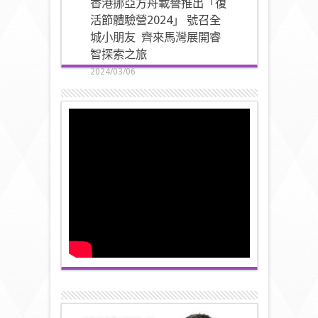
香港挪亞方舟載譽推出「復
活節體驗營2024」 號召全
城小朋友 齊來馬灣展開睿
智探索之旅
2024/03/06