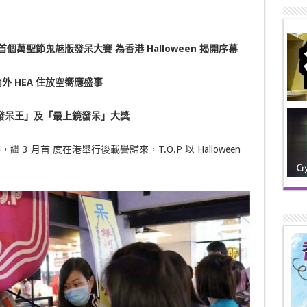
首個萬聖節鬼魅版發呆大賽 為香港 Halloween 揭開序幕
外 HEA 住放空嚮應盛事
發呆王」及「最上鏡發呆」大獎
3 月首 度在港舉行後載譽歸來，T.O.P 以 Halloween