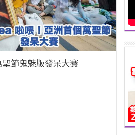
個萬聖節鬼魅版發呆大賽