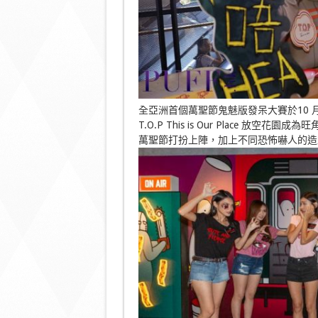
全亞洲首個萬聖節鬼魅版發呆大賽於10 月
T.O.P This is Our Place 放空花
萬聖節打扮上陣，加上不同恐怖嚇人的造型