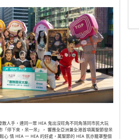
 隊更發散人手，連同一眾 HEA 鬼出沒旺角不同角落同市民大玩
鬧市「停下來，呆一呆」， 響應全亞洲兼全港首項萬聖節發呆
情 HEA 一 HEA 的好處，萬聖節的 HEA 氛亦籠罩整個