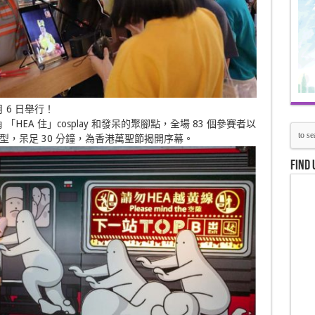
 6 日舉行！
園成為旺角 「HEA 住」cosplay 和發呆的聚腳點，全場 83 個參賽者以
，呆足 30 分鐘，為香港萬聖節揭開序幕。
Find 