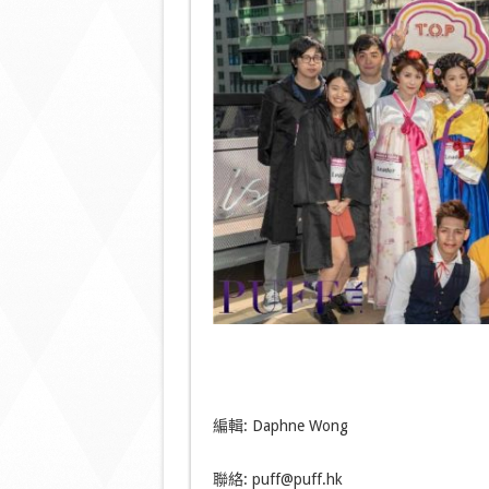
編輯: Daphne Wong
聯絡: puff@puff.hk