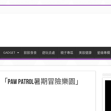
GADGET
飲飲食食
遊玩去處
親子專區
美妝健康
星級專欄
AW Patrol暑期冒險樂園」