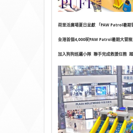
荷里活廣場夏日呈獻
「
PAW Patrol
暑期
全港首個
4,000
呎
PAW Patrol
暑期大冒險
加入狗狗
巡邏小隊
聯手完成救援任務