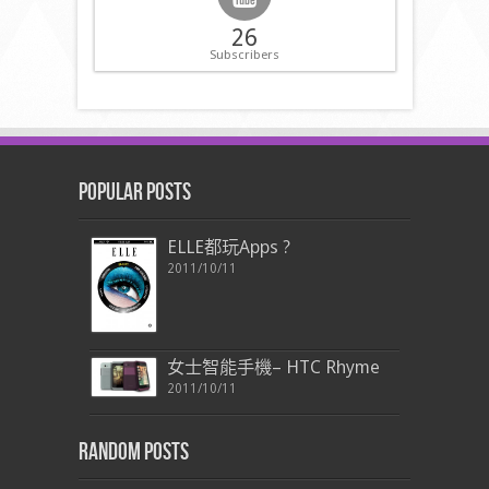
26
Subscribers
Popular Posts
ELLE都玩Apps ?
2011/10/11
女士智能手機– HTC Rhyme
2011/10/11
Random Posts