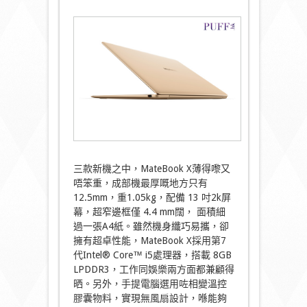
三款新機之中，MateBook X薄得嚟又
唔笨重，成部機最厚嘅地方只有
12.5mm，重1.05kg，配備 13 吋2k屏
幕，超窄邊框僅 4.4 mm闊， 面積細
過一張A4紙。雖然機身纖巧易攜，卻
擁有超卓性能，MateBook X採用第7
代Intel® Core™ i5處理器，搭載 8GB
LPDDR3，工作同娛樂兩方面都兼顧得
晒。另外，手提電腦選用咗相變溫控
膠囊物料，實現無風扇設計，喺能夠