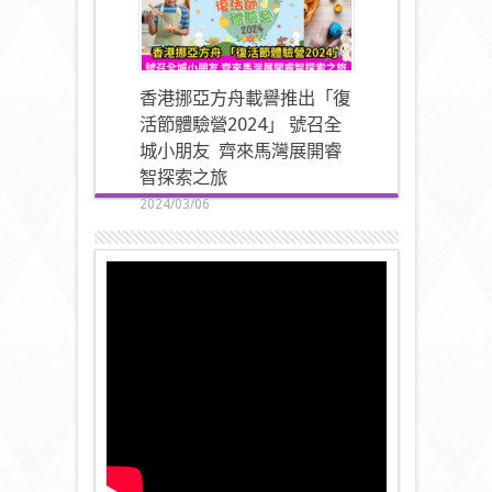
香港挪亞方舟載譽推出「復
活節體驗營2024」 號召全
城小朋友 齊來馬灣展開睿
智探索之旅
2024/03/06