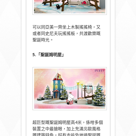
可以同亞美一齊坐上木製搖搖椅，又
或者同史尼夫玩搖搖板，共渡歡樂嘅
聖誕時光。
5.「聖誕姆明屋」
超巨型嘅聖誕姆明屋高4米，係咁多個
裝置之中最搶眼，加上充滿北歐風格
嘅建築特色，好有去咗外地過聖誕嘅