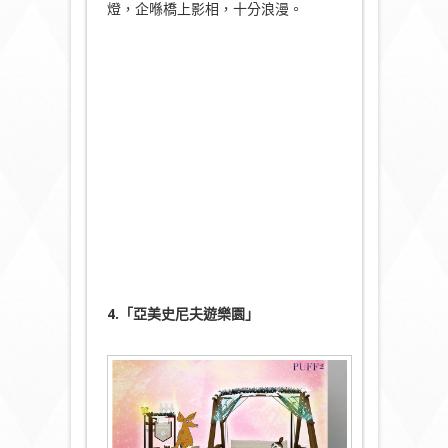
燈，企喺橋上影相，十分浪漫。
4.「亞美史尼夫遊樂園」