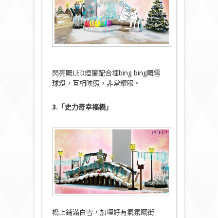
閃亮嘅LED燈簾配合埋bing bing嘅雪
球燈，互相映照，非常耀眼。
3.「史力奇幸福橋」
橋上鋪滿白雪，加埋好有氣氛嘅街