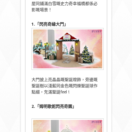
屋同鋪滿白雪嘅史力奇幸福橋都係必
影嘅場景！
1.「閃亮奇緣大門」
大門披上亮晶晶嘅聖誕燈飾，旁邊嘅
聖誕樹以淺藍同金色嘅閃爍聖誕球作
點綴，充滿聖誕feel !
2.「姆明歌妮閃亮奇園」