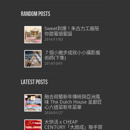
Random Posts
Sweet到爆！朱古力工廠陪
你甜蜜過聖誕
2016/11/03
７個小撇步成就小小攝影魔
術師(下集)
2014/10/01
Latest Posts
融合荷蘭新年傳統與亞洲風
味 The Dutch House 呈獻匠
心六道菜新年菜單
2026/01/27
大快活 x CHEAP
CENTURY「大麻成」聯手賀