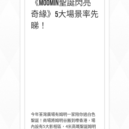
《Moomin聖誕閃亮
奇緣》5大場景率先
睇！
今年荃灣廣場有姆明一家陪你過白色
聖誕！商場將姆明谷搬到嚟香港，場
內設有5大影相區，4米高嘅聖誕姆明