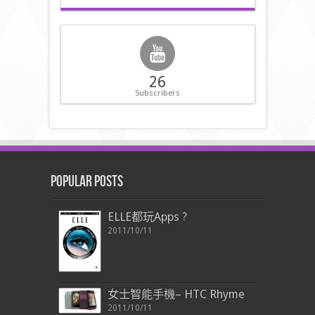
26
Subscribers
Popular Posts
ELLE都玩Apps ?
2011/10/11
女士智能手機– HTC Rhyme
2011/10/11