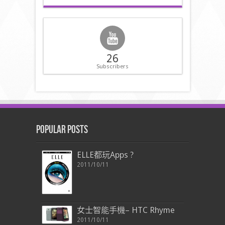
26
Subscribers
Popular Posts
ELLE都玩Apps ?
2011/10/11
女士智能手機– HTC Rhyme
2011/10/11