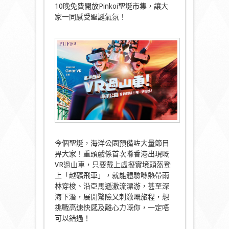
10晚免費開放Pinkoi聖誕市集，讓大
家一同感受聖誕氣氛！
今個聖誕，海洋公園預備咗大量節目
畀大家！重頭戲係首次喺香港出現嘅
VR過山車，只要戴上虛擬實境頭盔登
上「越礦飛車」，就能體驗喺熱帶雨
林穿梭、沿亞馬遜激流漂游，甚至深
海下潛，展開驚險又刺激嘅旅程，想
挑戰高速快感及離心力嘅你，一定唔
可以錯過！