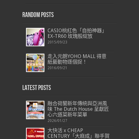
Random Posts
CASIO桃紅色「自拍神器」
EX-TR60 玫瑰般綻放
2015/09/23
走入元朗YOHO MALL 得意
紙藝動物逐個捉！
2016/09/21
Latest Posts
融合荷蘭新年傳統與亞洲風
味 The Dutch House 呈獻匠
心六道菜新年菜單
2026/01/27
大快活 x CHEAP
CENTURY「大麻成」聯手賀