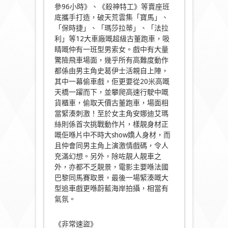
參96小時》、《殺神特工》等賣座班
底攜手打造，破天荒雲集「寶馬」、
「保時捷」、「瑪莎拉蒂」、「法拉
利」等12大車廠嘅超級古董跑車，吸
睛嘅仲有一班型男索女。戲中有大量
驚險飛車場面，幾乎所有高難度動作
都係由男主角史葛伊士活親自上陣，
其中一幕偷車戲，佢更要從20米高嘅
天橋一躍而下，並攀爬高速行駛中嘅
貨櫃車，偷取天價古董跑車，場面相
當緊湊刺激！至於女主角安娜迪艾瑪
絲則係首次挑戰動作片，樣靚身材正
嘅佢喺片中不時大show嬌人身材，而
且仲會同男主角上演激情戲碼，令人
充滿幻想。另外，除咗靚人靚車之
外，亦都不乏靚景，電影主要喺法國
巴黎同馬賽取景，最後一場緊湊嘅大
型追車戲更喺蔚藍海岸拍攝，相當有
氣氛。
《非常速盜》