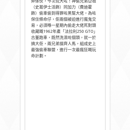
弊傢伙，今次玩大咗！神偷兄弟亞祖
（史葛伊士活飾）同加力（費迪霍
飾）偷車偷到得罪咗黑幫大佬，為咗
保住條命仔，佢兩個被迫進行魔鬼交
易，必須喺一星期內偷走大佬死對頭
收藏嘅1962年產「法拉利250 GTO」
古董跑車，既然洗濕咗個頭，就一於
搞大佢，兩兄弟搵齊人馬，組成史上
最強偷車聯盟，進行一次最瘋狂嘅玩
命計劃。