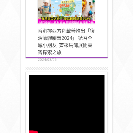
香港挪亞方舟載譽推出「復
活節體驗營2024」 號召全
城小朋友 齊來馬灣展開睿
智探索之旅
2024/03/06