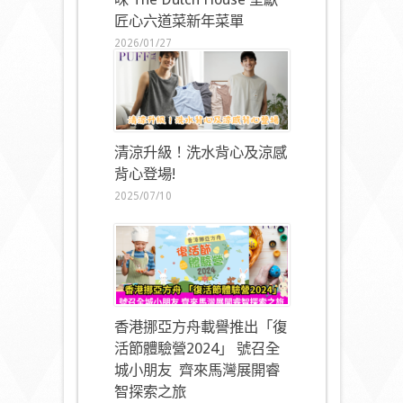
匠心六道菜新年菜單
2026/01/27
清涼升級！洗水背心及涼感
背心登場!
2025/07/10
香港挪亞方舟載譽推出「復
活節體驗營2024」 號召全
城小朋友 齊來馬灣展開睿
智探索之旅