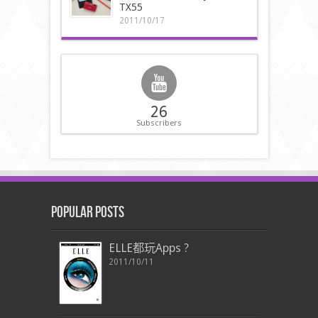
TX55
2011/10/17
26
Subscribers
Popular Posts
ELLE都玩Apps ?
2011/10/11