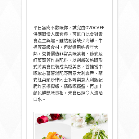
平日無肉不歡嘅你，試完由OVOCAFE
供應嘅情人節套餐，可能自此會對素
食產生興趣。雖然套餐缺少海鮮、牛
扒等高級食材，但就選用咗近年大
熱，營養價值非常高嘅紫薯、藜麥及
紅菜頭等作為配料，以創新破格嘅形
式將素食包裝成高檔美食，首推當中
嘅紫芯蕃薯湯配野菌意大利雲吞、藜
麥紅菜頭沙律同士多啤梨意大利飯配
脆炸素檸檬蝦，精緻嘅擺盤，再加上
顏色鮮艷嘅賣相，未食已經令人流晒
口水。