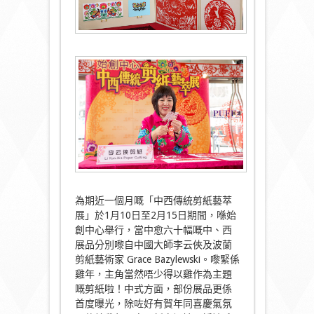
為期近一個月嘅「中西傳統剪紙藝萃
展」於1月10日至2月15日期間，喺始
創中心舉行，當中愈六十幅嘅中、西
展品分別嚟自中國大師李云俠及波蘭
剪紙藝術家 Grace Bazylewski。嚟緊係
雞年，主角當然唔少得以雞作為主題
嘅剪紙啦！中式方面，部份展品更係
首度曝光，除咗好有賀年同喜慶氣氛