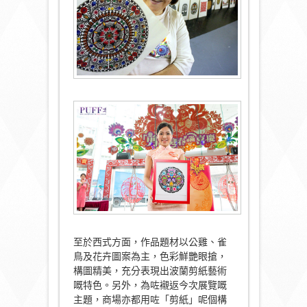
至於西式方面，作品題材以公雞、雀
鳥及花卉圖案為主，色彩鮮艷眼搶，
構圖精美，充分表現出波蘭剪紙藝術
嘅特色。另外，為咗襯返今次展覽嘅
主題，商場亦都用咗「剪紙」呢個構