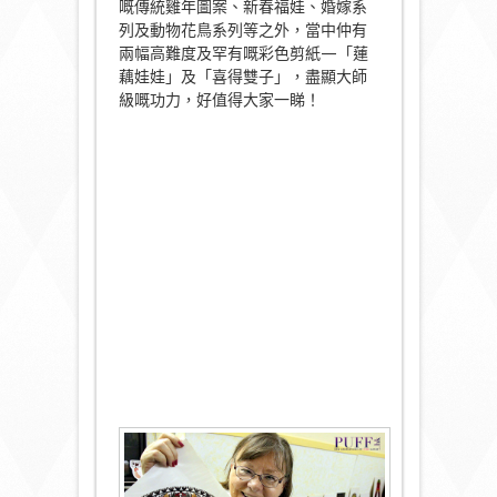
嘅傳統雞年圖案、新春福娃、婚嫁系
列及動物花鳥系列等之外，當中仲有
兩幅高難度及罕有嘅彩色剪紙—「蓮
藕娃娃」及「喜得雙子」，盡顯大師
級嘅功力，好值得大家一睇！