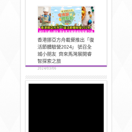
香港挪亞方舟載譽推出「復
活節體驗營2024」 號召全
城小朋友 齊來馬灣展開睿
智探索之旅
2024/03/06