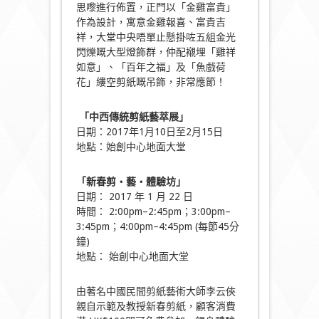
思嚟進行佈置，正門以「金雞富貴」
作為設計，寓意金雞報喜、富貴吉
祥，大堂中央唔單止懸掛咗五組金光
閃爍嘅大型燈飾群，仲配襯埋「雞祥
如意」、「百年之福」及「魚戲荷
花」縷空剪紙嘅吊飾，非常應節！
「中西傳統剪紙藝萃展」
日期：2017年1月10日至2月15日
地點：始創中心地面大堂
「
新春剪‧藝‧體驗坊
」
日期： 2017 年 1 月 22 日
時間： 2:00pm–2:45pm；3:00pm–
3:45pm；4:00pm–4:45pm (每節45分
鐘)
地點： 始創中心地面大堂
由著名中國民間剪紙藝術大師李云俠
親自示範及教授新春剪紙，顧客消費