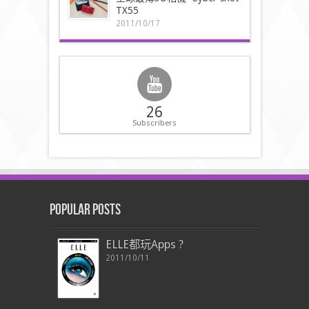
TX55
2011/10/17
26
Subscribers
Popular Posts
ELLE都玩Apps ?
2011/10/11