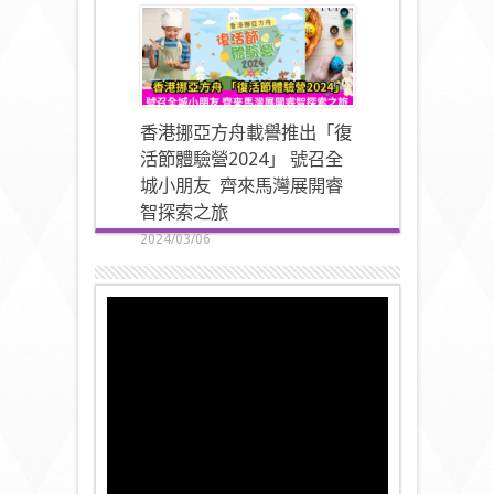
香港挪亞方舟載譽推出「復
活節體驗營2024」 號召全
城小朋友 齊來馬灣展開睿
智探索之旅
2024/03/06