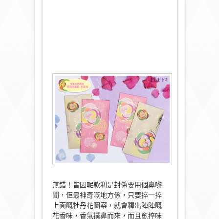
無錯！皆因呢款利是封係要用個鼻嚟
聞，佢最神奇嘅地方係，只要捽一捽
上面嘅牡丹花圖案，就會釋出陣陣嘅
花香味，香氣撲鼻而來，而且愈捽味