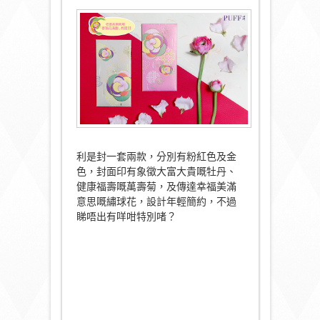
利是封一套兩款，分別有粉紅色及金
色，封面印有象徵大富大貴嘅牡丹、
健康福壽嘅萬壽菊，及傳達幸福美滿
意思嘅繡球花，設計年輕簡約，不過
睇唔出有咩咁特別啫？