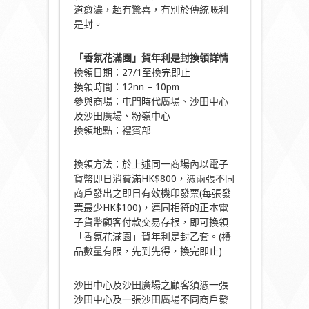
道愈濃，超有驚喜，有別於傳統嘅利
是封。
「香氛花滿園」賀年利是封換領詳情
換領日期：27/1至換完即止
換領時間：12nn – 10pm
參與商場：屯門時代廣場、沙田中心
及沙田廣場、粉嶺中心
換領地點：禮賓部
換領方法：於上述同一商場內以電子
貨幣即日消費滿HK$800，憑兩張不同
商戶發出之即日有效機印發票(每張發
票最少HK$100)，連同相符的正本電
子貨幣顧客付款交易存根，即可換領
「香氛花滿園」賀年利是封乙套。(禮
品數量有限，先到先得，換完即止)
沙田中心及沙田廣場之顧客須憑一張
沙田中心及一張沙田廣場不同商戶發