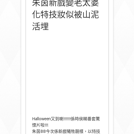
朱茵新戲變老太婆
化特技妝似被山泥
活埋
Halloween又到喇!!!!!!係時侯睇番套驚
慄片啦!!!
朱茵BB今次係新戲犧牲靚樣，以特技