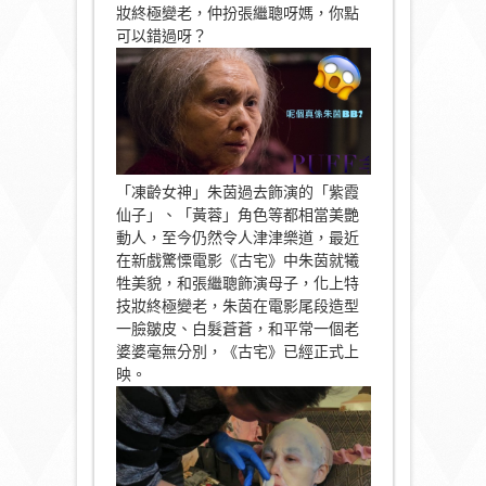
妝終極變老，仲扮張繼聰呀媽，你點
可以錯過呀？
「凍齡女神」朱茵過去飾演的「紫霞
仙子」、「黃蓉」角色等都相當美艷
動人，至今仍然令人津津樂道，最近
在新戲驚慄電影《古宅》中朱茵就犧
牲美貌，和張繼聰飾演母子，化上特
技妝終極變老，朱茵在電影尾段造型
一臉皺皮、白髮蒼蒼，和平常一個老
婆婆毫無分別，《古宅》已經正式上
映。