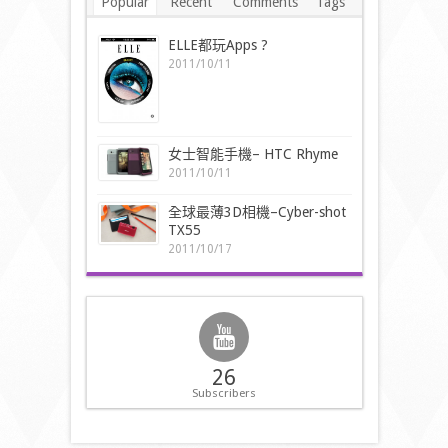
Popular
Recent
Comments
Tags
ELLE都玩Apps ?
2011/10/11
女士智能手機– HTC Rhyme
2011/10/11
全球最薄3D相機–Cyber-shot
TX55
2011/10/17
26
Subscribers