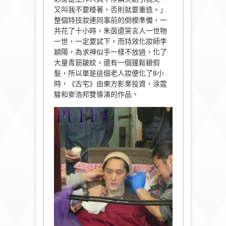
又叫我不要睡著，否則就要重造。」
整個特技妝連同事前的倒模準備，一
共花了十小時，朱茵還笑言人一世物
一世，一定要試下。而特效化妝師李
穎陽，為求神似手一樣不放過，化了
大量青筋皺紋，還有一個蓬鬆銀假
髮，所以單是這個老人妝便化了8小
時，《古宅》由東方影業投資，涂霆
駿和麥浩邦雙導演的作品。