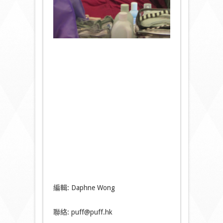
編輯: Daphne Wong
聯絡: puff@puff.hk