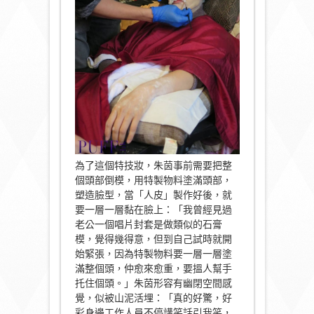
為了這個特技妝，朱茵事前需要把整
個頭部倒模，用特製物料塗滿頭部，
塑造臉型，當「人皮」製作好後，就
要一層一層黏在臉上：「我曾經見過
老公一個唱片封套是做類似的石膏
模，覺得幾得意，但到自己試時就開
始緊張，因為特製物料要一層一層塗
滿整個頭，仲愈來愈重，要搵人幫手
托住個頭。」朱茵形容有幽閉空間感
覺，似被山泥活埋：「真的好驚，好
彩身邊工作人員不停講笑話引我笑，