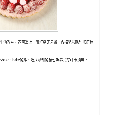
牛油香味，表面塗上一層紅桑子果醬，內裡裝滿酸甜嘅原粒
ake Shake脆雞、港式鹹甜脆豬包及泰式惹味串燒等。