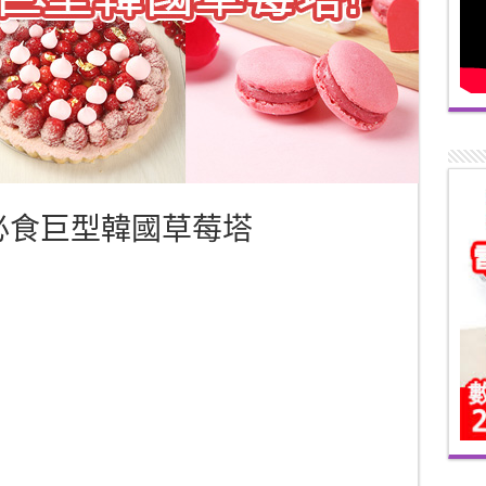
t 必食巨型韓國草莓塔