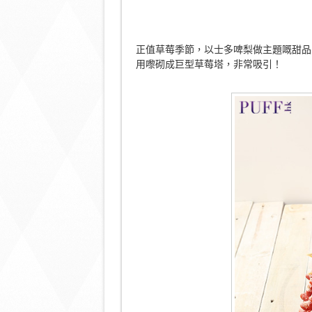
正值草莓季節，以士多啤梨做主題嘅甜品B
用嚟砌成巨型草莓塔，非常吸引！