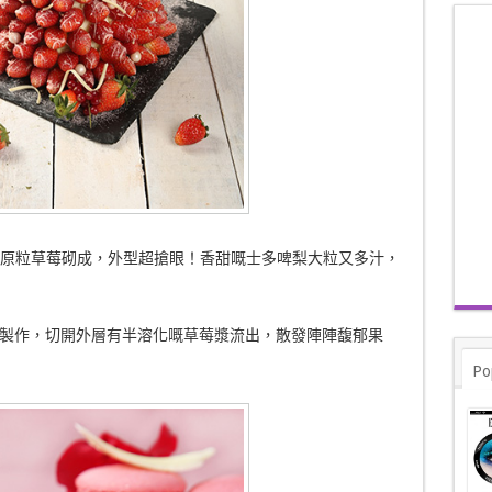
原粒草莓砌成，外型超搶眼！香甜嘅士多啤梨大粒又多汁，
製作，切開外層有半溶化嘅草莓漿流出，散發陣陣馥郁果
Po