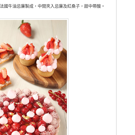
法國牛油忌廉製成，中間夾入忌廉及紅桑子，甜中帶酸。