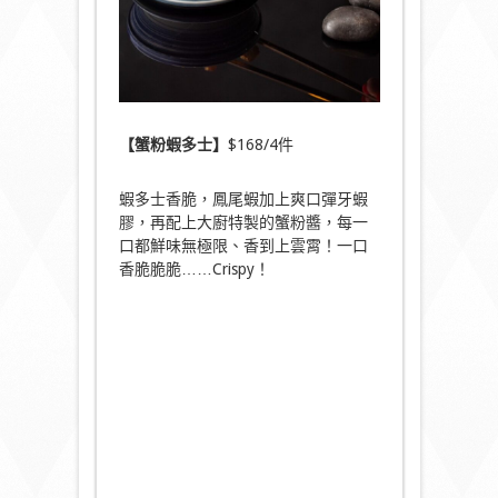
【蟹粉蝦多士】
$168/4件
蝦多士香脆，鳳尾蝦加上爽口彈牙蝦
膠，再配上大廚特製的蟹粉醬，每一
口都鮮味無極限、香到上雲霄！一口
香脆脆脆……Crispy！