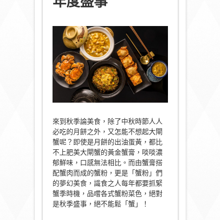
年度盛事
來到秋季論美食，除了中秋時節人人
必吃的月餅之外，又怎能不想起大閘
蟹呢？即使是月餅的出油蛋黃，都比
不上肥美大閘蟹的黃金蟹膏，啖啖濃
郁鮮味，口感無法相比。而由蟹膏搭
配蟹肉而成的蟹粉，更是「蟹粉」們
的夢幻美食，識食之人每年都要抓緊
蟹季時機，品嚐各式蟹粉菜色，絕對
是秋季盛事，絕不能鬆「蟹」！