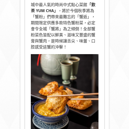
城中最人氣的時尚中式點心菜館
「飲
茶
YUM CHA
」
，將於今個秋季將為
「蟹粉」們帶來最難忘的「蟹逅」，
期間限定供應多款特色蟹粉菜，必定
會令全城「蟹將」為之傾倒！全部蟹
粉菜色皆配以鮮美、滋味又豐盛的蟹
膏與蟹肉，是時候讓舌尖、味蕾、口
腔感受這蟹的沖擊！