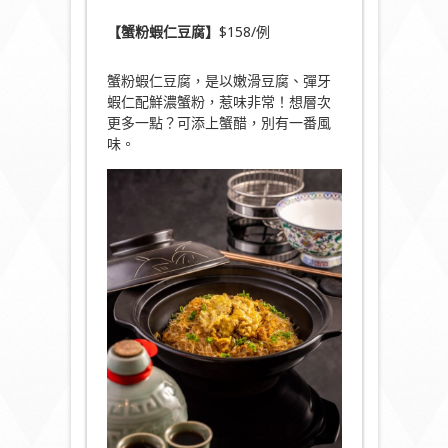
【蟹粉蝦仁豆腐】
$158/例
蟹粉蝦仁豆腐，是以嫩滑豆腐、彈牙
蝦仁配鮮濃蟹粉，惹味非常！想層次
更多一點？可添上蟹醋，別有一番風
味。