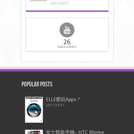
2011/10/17
26
Subscribers
Popular Posts
ELLE都玩Apps ?
2011/10/11
女士智能手機– HTC Rhyme