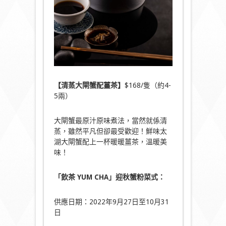
【清蒸大閘蟹配薑茶】
$168/隻（約4-
5兩）
大閘蟹最原汁原味煮法，當然就係清
蒸，雖然平凡但卻最受歡迎！鮮味太
湖大閘蟹配上一杯暖暖薑茶，溫暖美
味！
「飲茶
YUM CHA
」
迎秋蟹粉菜式：
供應日期：2022年9月27日至10月31
日