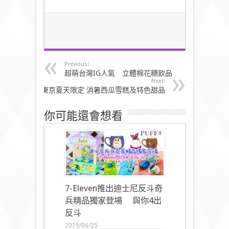
Previous:
超萌台灣IG人氣 立體棉花糖飲品
Next:
東京夏天限定 消暑西瓜雪糕及特色甜品
你可能還會想看
7-Eleven推出迪士尼反斗奇
兵精品獨家登場 與你4出
反斗
2019/06/25