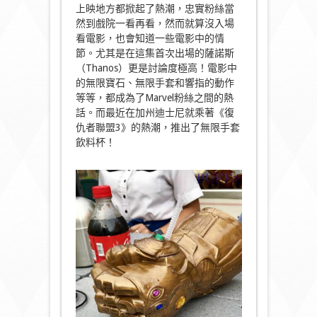
上映地方都掀起了熱潮，忠實粉絲當
然到戲院一看再看，然而就算沒入場
看電影，也會知道一些電影中的情
節。尤其是在這集首次出場的薩諾斯
（Thanos）更是討論度極高！電影中
的無限寶石、無限手套和響指的動作
等等，都成為了Marvel粉絲之間的熱
話。而最近在加州迪士尼就乘著《復
仇者聯盟3》的熱潮，推出了無限手套
飲料杯！