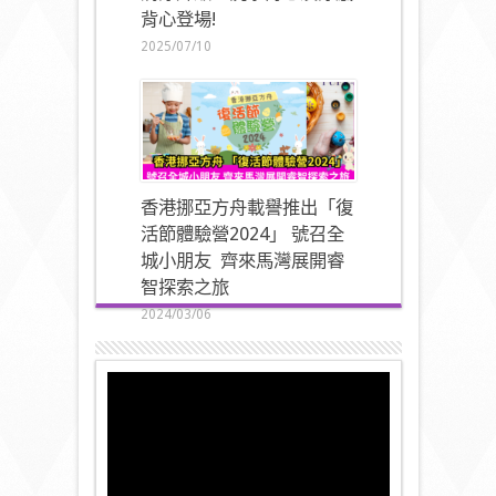
背心登場!
2025/07/10
香港挪亞方舟載譽推出「復
活節體驗營2024」 號召全
城小朋友 齊來馬灣展開睿
智探索之旅
2024/03/06