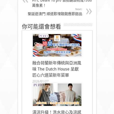
HTC Desire 10 pro 自拍鏡頭有成1300
萬像素！
Next:
聖誕遊澳門 順道歎埋靚靚應節甜品
你可能還會想看
融合荷蘭新年傳統與亞洲風
味 The Dutch House 呈獻
匠心六道菜新年菜單
2026/01/27
清涼升級！洗水背心及涼感