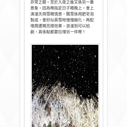
非常之靚。至於入夜之後又係另一番
景象，因為喺指定日子嘅晚上，會上
演漫天飛雪嘅情景，飄雪係用肥皂泡
製成，會好似真雪咁慢慢融化，再配
埋周遭嘅亮燈效果，浪漫到可以拍
劇，真係點都要拉埋另一伴嚟！