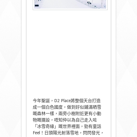
今年聖誕，D2 Place將整個天台打造
成一個白色國度，做到好似鋪滿晒雪
嘅森林一樣，兩旁小樹附近更有小動
物嘅擺設，唔知仲以為自己走入咗
「冰雪奇緣」嘅世界裡面，勁有童話
Feel！日頭陽光射落雪地，閃閃發光，