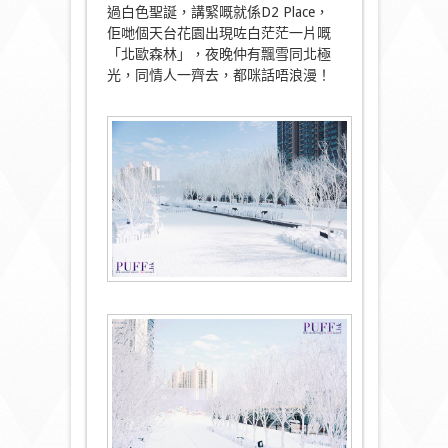
過白色聖誕，講緊嘅就係D2 Place，
佢哋個天台花園出現咗白茫茫一片嘅
「北歐森林」，夜晚仲有飄雪同北極
光，同情人一齊去，都咪話唔浪漫！