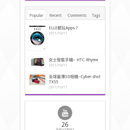
Popular
Recent
Comments
Tags
ELLE都玩Apps ?
2011/10/11
女士智能手機– HTC Rhyme
2011/10/11
全球最薄3D相機–Cyber-shot
TX55
2011/10/17
26
Subscribers