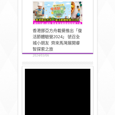
香港挪亞方舟載譽推出「復
活節體驗營2024」 號召全
城小朋友 齊來馬灣展開睿
智探索之旅
2024/03/06