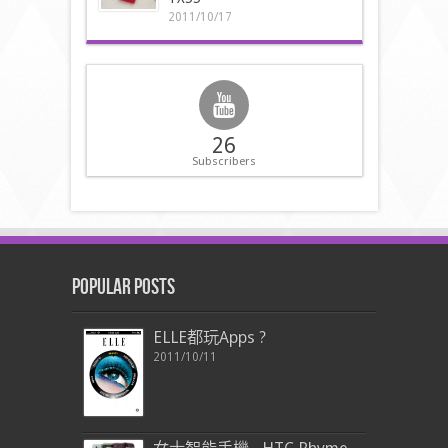
2011/10/17
26
Subscribers
Popular Posts
ELLE都玩Apps ?
2011/10/11