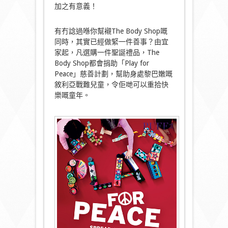
加之有意義！
有冇諗過喺你幫襯The Body Shop嘅
同時，其實已經做緊一件善事？由宜
家起，凡選購一件聖誕禮品，The
Body Shop都會捐助「Play for
Peace」慈善計劃，幫助身處黎巴嫩嘅
敘利亞戰難兒童，令佢哋可以重拾快
樂嘅童年。