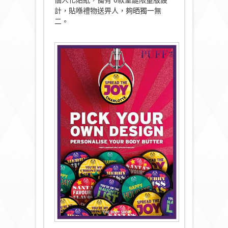
個人化貼紙，備有 6款聖誕限量版設
計，貼喺禮物送畀人，夠晒獨一無
二。