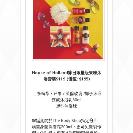
House of Holland
節日限量版果味沐
浴套裝$119 (
價值: $195)
士多啤梨 / 芒果 / 英倫玫瑰 /椰子沐浴
露或沐浴乳60ml
迷你沐浴球
聖誕期間於The Body Shop指定分店
購買身體潤膚霜200ml，更可免費製作