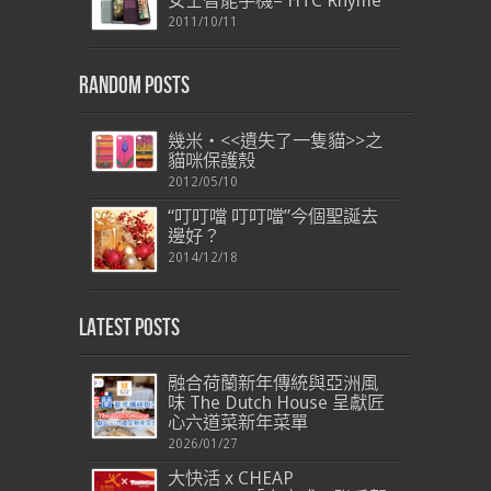
女士智能手機– HTC Rhyme
2011/10/11
Random Posts
幾米‧<<遺失了一隻貓>>之
貓咪保護殼
2012/05/10
“叮叮噹 叮叮噹”今個聖誕去
邊好？
2014/12/18
Latest Posts
融合荷蘭新年傳統與亞洲風
味 The Dutch House 呈獻匠
心六道菜新年菜單
2026/01/27
大快活 x CHEAP