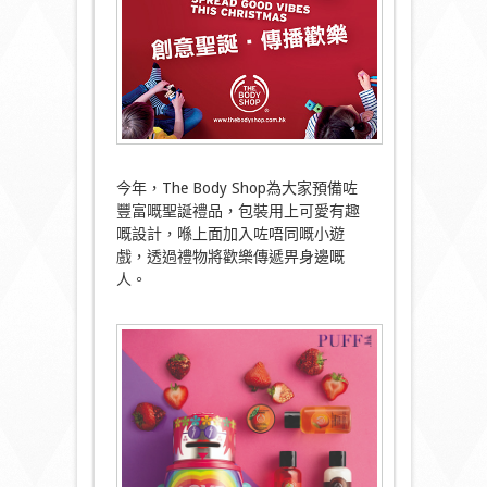
今年，The Body Shop為大家預備咗
豐富嘅聖誕禮品，包裝用上可愛有趣
嘅設計，喺上面加入咗唔同嘅小遊
戲，透過禮物將歡樂傳遞畀身邊嘅
人。