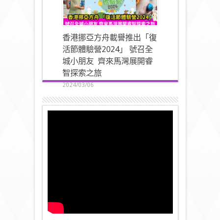
香港挪亞方舟載譽推出「復
活節體驗營2024」 號召全
城小朋友 齊來馬灣展開睿
智探索之旅
2024/03/06