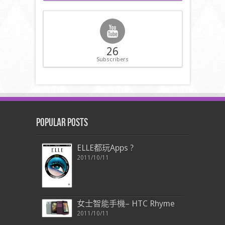
26
Subscribers
Popular Posts
ELLE都玩Apps ?
2011/10/11
女士智能手機– HTC Rhyme
2011/10/11