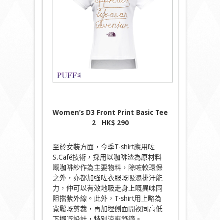
Women’s D3 Front Print Basic Tee
2
HK$
290
至於女裝方面，今季T-shirt應用咗
S.Café技術，採用以咖啡渣為原材料
嘅咖啡紗作為主要物料，除咗較環保
之外，亦都加強咗衣服嘅吸濕排汗能
力，仲可以有效地吸走身上嘅異味同
阻擋紫外線。此外，T-shirt用上略為
寬鬆嘅剪裁，再加埋側面開衩同高低
下擺嘅設計，特別涼爽舒適。