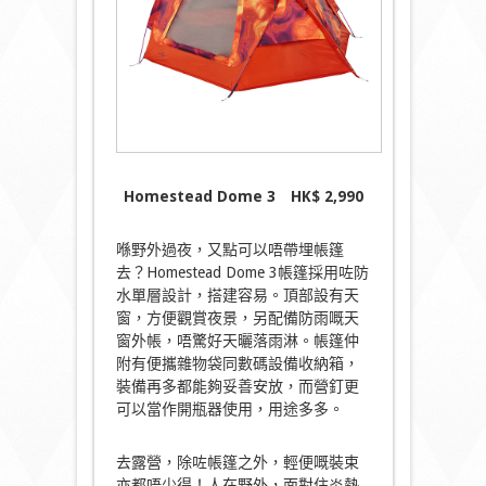
Homestead Dome 3
HK
$ 2,990
喺野外過夜，又點可以唔帶埋帳篷
去？Homestead Dome 3帳篷採用咗防
水單層設計，搭建容易。頂部設有天
窗，方便觀賞夜景，另配備防雨嘅天
窗外帳，唔驚好天曬落雨淋。帳篷仲
附有便攜雜物袋同數碼設備收納箱，
裝備再多都能夠妥善安放，而營釘更
可以當作開瓶器使用，用途多多。
去露營，除咗帳篷之外，輕便嘅裝束
亦都唔少得！人在野外，面對住炎熱