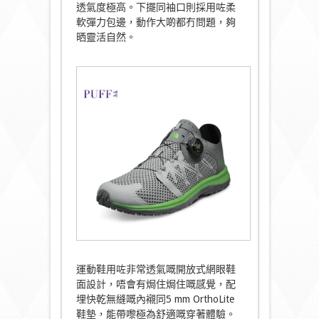
透氣度極高。下擺同袖口則採用咗柔
軟彈力包邊，動作大啲都冇問題，夠
晒靈活自然。
運動鞋用咗非常透氣嘅開放式網眼鞋
面設計，唔會有焗住焗住嘅感覺，配
埋快乾無縫嘅內襯同5 mm OrthoLite
鞋墊，能帶嚟極為舒適嘅穿著體驗。