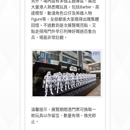
另外，場內設有多個主題專區，展出
大量港人熟悉嘅玩具，包括Barbie、高
達模型、動漫角色公仔及英雄人物
Figure等，全部都係大家噏得出嘅集體
回憶。不過數到是次展覽嘅亮點，又
點走得甩門外早已列陣好嘅過百隻白
兵，場面非常壯觀。
溫馨提示，展覽期間憑門票可換取一
款玩具以作留念，數量有限，換完即
止。