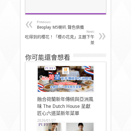
Previous:
Beoplay M5喇叭 聲色俱備
Next:
吃得到的櫻花！「櫻の花見」主題下午
茶
你可能還會想看
融合荷蘭新年傳統與亞洲風
味 The Dutch House 呈獻
匠心六道菜新年菜單
2026/01/27