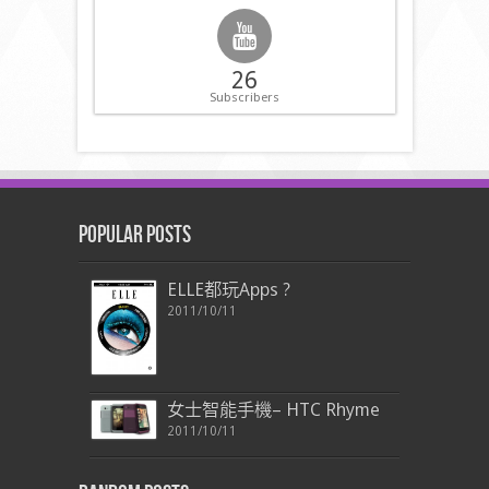
26
Subscribers
Popular Posts
ELLE都玩Apps ?
2011/10/11
女士智能手機– HTC Rhyme
2011/10/11