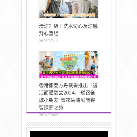
清涼升級！洗水背心及涼感
背心登場!
2025/07/10
香港挪亞方舟載譽推出「復
活節體驗營2024」 號召全
城小朋友 齊來馬灣展開睿
智探索之旅
2024/03/06