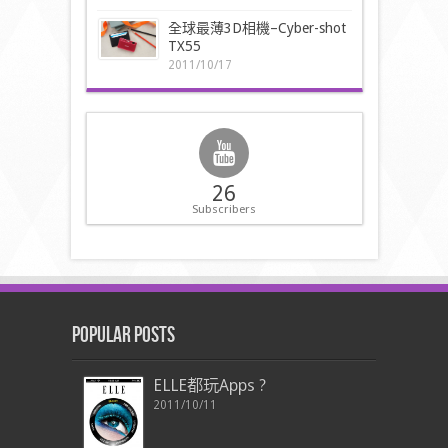
全球最薄3D相機–Cyber-shot
TX55
2011/10/17
26
Subscribers
Popular Posts
ELLE都玩Apps ?
2011/10/11