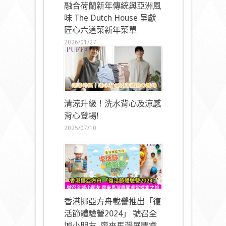
融合荷蘭新年傳統與亞洲風
味 The Dutch House 呈獻
匠心六道菜新年菜單
2026/01/27
清涼升級！洗水背心及涼感
背心登場!
2025/07/10
香港挪亞方舟載譽推出「復
活節體驗營2024」 號召全
城小朋友 齊來馬灣展開睿