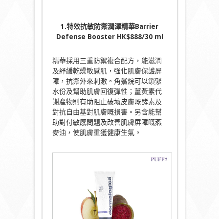
1.特效抗敏防禦潤澤精華Barrier
Defense Booster HK$888/30 ml
精華採用三重防禦複合配方，能滋潤
及紓緩乾燥敏感肌，強化肌膚保護屏
障，抗禦外來刺激。角鯊烷可以鎖緊
水份及幫助肌膚回復彈性；薑黃素代
謝產物則有助阻止破壞皮膚嘅酵素及
對抗自由基對肌膚嘅損害。另含能幫
助對付敏感問題及改善肌膚屏障嘅燕
麥油，使肌膚重獲健康生氣。