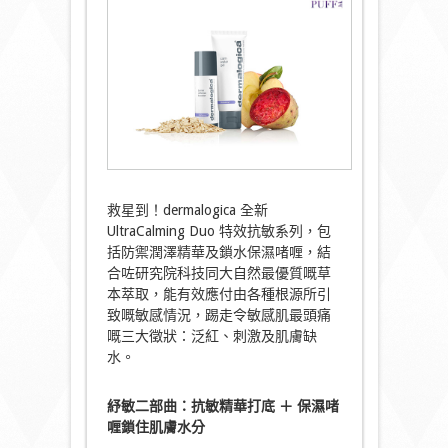
救星到！dermalogica 全新
UltraCalming Duo 特效抗敏系列，包
括防禦潤澤精華及鎖水保濕啫喱，結
合咗研究院科技同大自然最優質嘅草
本萃取，能有效應付由各種根源所引
致嘅敏感情況，踢走令敏感肌最頭痛
嘅三大徵狀：泛紅、刺激及肌膚缺
水。
紓敏二部曲：抗敏精華打底 ＋ 保濕啫
喱鎖住肌膚水分